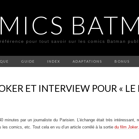
MICS BAT
 référence pour tout savoir sur les comics Batman pub
SQUE
GUIDE
INDEX
ADAPTATIONS
BONUS
JOKER ET INTERVIEW POUR « LE
»
40 minutes par un journaliste du Parisien. L’échange était très intéressant, r
 les comics, etc. Tout cela en vu d’un article corrélé à la sortie
du film
Joker
.