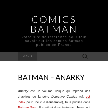
COMICS
BATMAN
Votre site de référence pour tout
savoir sur les comics Batman
publiés en France
Rechercher :
MENU
BATMAN – ANARKY
Anarky
est un volume unique qui reprend des
chapitres de la série
Detective Comics
(cf.
cet
index
pour une vue d’ensemble), tous publiés dans
Batman Saga
. Il contient deux histoires :
Icare
, qui