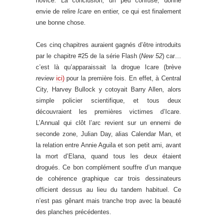
novice. La conclusion, un peu confuse, donne
envie de relire
Icare
en entier, ce qui est finalement
une bonne chose.
Ces cinq chapitres auraient gagnés d’être introduits
par le chapitre #25 de la série Flash (
New 52
) car…
c’est là qu’apparaissait la drogue Icare (brève
review
ici)
pour la première fois. En effet, à Central
City, Harvey Bullock y cotoyait Barry Allen, alors
simple policier scientifique, et tous deux
découvraient les premières victimes d’Icare.
L’Annual qui clôt l’arc revient sur un ennemi de
seconde zone, Julian Day, alias Calendar Man, et
la relation entre Annie Aguila et son petit ami, avant
la mort d’Elana, quand tous les deux étaient
drogués. Ce bon complément souffre d’un manque
de cohérence graphique car trois dessinateurs
officient dessus au lieu du tandem habituel. Ce
n’est pas gênant mais tranche trop avec la beauté
des planches précédentes.