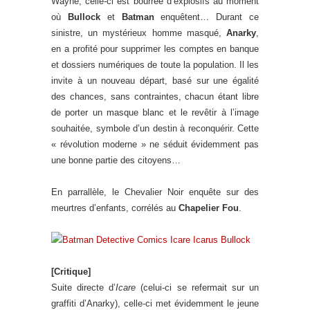
Wayne, celle-ci est bourrée d’explosifs au moment
où
Bullock
et
Batman
enquêtent… Durant ce
sinistre, un mystérieux homme masqué,
Anarky
,
en a profité pour supprimer les comptes en banque
et dossiers numériques de toute la population. Il les
invite à un nouveau départ, basé sur une égalité
des chances, sans contraintes, chacun étant libre
de porter un masque blanc et le revêtir à l’image
souhaitée, symbole d’un destin à reconquérir. Cette
« révolution moderne » ne séduit évidemment pas
une bonne partie des citoyens…
En parrallèle, le Chevalier Noir enquête sur des
meurtres d’enfants, corrélés au
Chapelier Fou
.
[Critique]
Suite directe d’
Icare
(celui-ci se refermait sur un
graffiti d’Anarky), celle-ci met évidemment le jeune