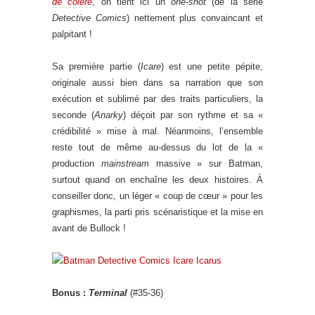
de colère
, on tient ici un
one-shot
(de la série
Detective Comics
) nettement plus convaincant et
palpitant !
Sa première partie (
Icare
) est une petite pépite,
originale aussi bien dans sa narration que son
exécution et sublimé par des traits particuliers, la
seconde (
Anarky
) déçoit par son rythme et sa «
crédibilité » mise à mal. Néanmoins, l’ensemble
reste tout de même au-dessus du lot de la «
production
mainstream
massive » sur Batman,
surtout quand on enchaîne les deux histoires. À
conseiller donc, un léger « coup de cœur » pour les
graphismes, la parti pris scénaristique et la mise en
avant de Bullock !
Bonus :
Terminal
(#35-36)