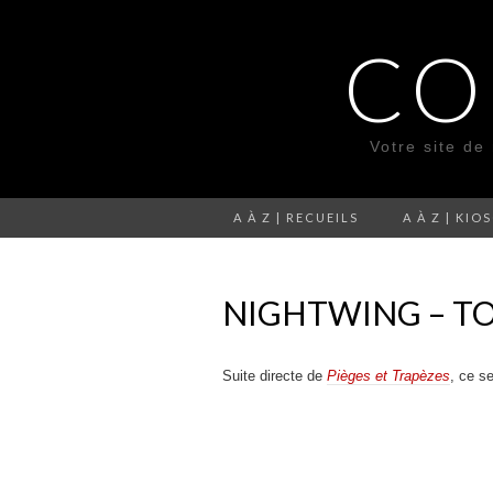
CO
Votre site de
A À Z | RECUEILS
A À Z | KIO
NIGHTWING – TO
Suite directe de
Pièges et Trapèzes
, ce s