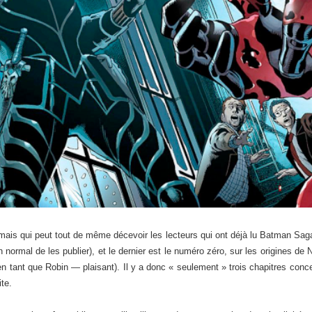
ais qui peut tout de même décevoir les lecteurs qui ont déjà lu Batman Saga 
 normal de les publier), et le dernier est le numéro zéro, sur les origines de
 tant que Robin — plaisant). Il y a donc « seulement » trois chapitres concer
ite.