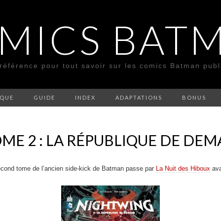
MICS BAT
 référence pour tout savoir sur les comics Batman pub
SQUE
GUIDE
INDEX
ADAPTATIONS
BONUS
ME 2 : LA RÉPUBLIQUE DE DEM
econd tome de l’ancien side-kick de Batman passe par
La Nuit des Hiboux
ava