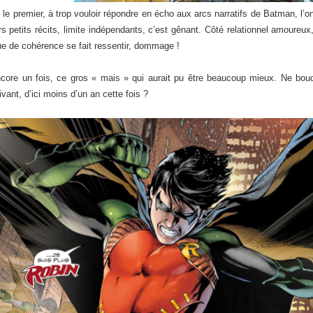
premier, à trop vouloir répondre en écho aux arcs narratifs de Batman, l’on s
rs petits récits, limite indépendants, c’est gênant. Côté relationnel amoureu
e de cohérence se fait ressentir, dommage !
 encore un fois, ce gros « mais » qui aurait pu être beaucoup mieux. Ne bo
ant, d’ici moins d’un an cette fois ?