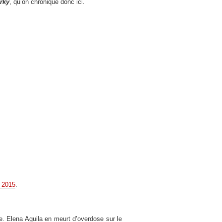
rky
, qu’on chronique donc ici.
n 2015
.
. Elena Aguila en meurt d’overdose sur le