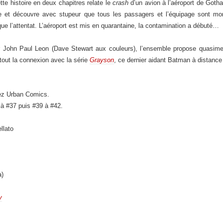
e histoire en deux chapitres relate le
crash
d’un avion à l’aéroport de Goth
pe et découvre avec stupeur que tous les passagers et l’équipage sont mo
e l’attentat. L’aéroport est mis en quarantaine, la contamination a débuté…
r John Paul Leon (Dave Stewart aux couleurs), l’ensemble propose quasim
rtout la connexion avec la série
Grayson
, ce dernier aidant Batman à distance
ez Urban Comics.
à #37 puis #39 à #42.
llato
a)
y