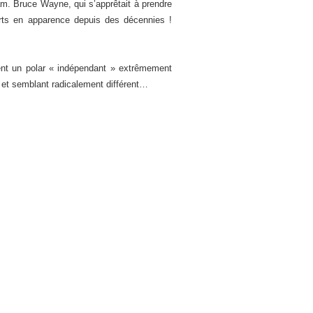
am. Bruce Wayne, qui s’apprêtait à prendre
rts en apparence depuis des décennies !
ent un polar « indépendant » extrêmement
 et semblant radicalement différent…