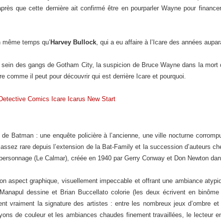
ès que cette dernière ait confirmé être en pourparler Wayne pour financer 
en même temps qu’
Harvey Bullock
, qui a eu affaire à l’Icare des années aupa
au sein des gangs de Gotham City, la suspicion de Bruce Wayne dans la mort d’
e comme il peut pour découvrir qui est derrière Icare et pourquoi.
de Batman : une enquête policière à l’ancienne, une ville nocturne corrompue
assez rare depuis l’extension de la Bat-Family et la succession d’auteurs che
n personnage (Le Calmar), créée en 1940 par Gerry Conway et Don Newton da
 son aspect graphique, visuellement impeccable et offrant une ambiance atypiq
 Manapul dessine et Brian Buccellato colorie (les deux écrivent en binôme l
ent vraiment la signature des artistes : entre les nombreux jeux d’ombre et 
ns de couleur et les ambiances chaudes finement travaillées, le lecteur en p