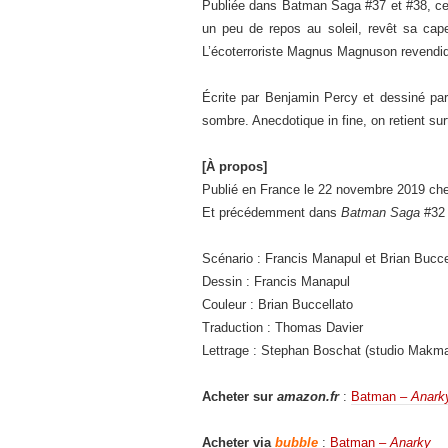
Publiée dans Batman Saga #37 et #38, cett
un peu de repos au soleil, revêt sa ca
L’écoterroriste Magnus Magnuson revendiqu
Écrite par Benjamin Percy et dessiné pa
sombre. Anecdotique in fine, on retient su
[À propos]
Publié en France le 22 novembre 2019 ch
Et précédemment dans
Batman Saga
#32 
Scénario : Francis Manapul et Brian Bucce
Dessin : Francis Manapul
Couleur : Brian Buccellato
Traduction : Thomas Davier
Lettrage : Stephan Boschat (studio Makm
Acheter sur
amazon.fr
:
Batman –
Anark
Acheter via
bubble
:
Batman –
Anarky