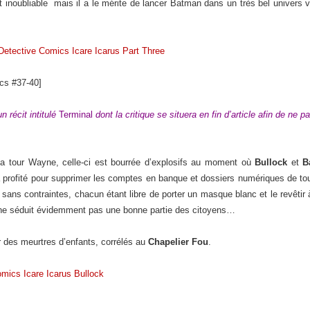
 inoubliable mais il a le mérite de lancer Batman dans un très bel univers 
cs #37-40]
 récit intitulé
Terminal
dont la critique se situera en fin d’article afin de ne p
a tour Wayne, celle-ci est bourrée d’explosifs au moment où
Bullock
et
B
a profité pour supprimer les comptes en banque et dossiers numériques de tout
sans contraintes, chacun étant libre de porter un masque blanc et le revêtir
» ne séduit évidemment pas une bonne partie des citoyens…
ur des meurtres d’enfants, corrélés au
Chapelier Fou
.