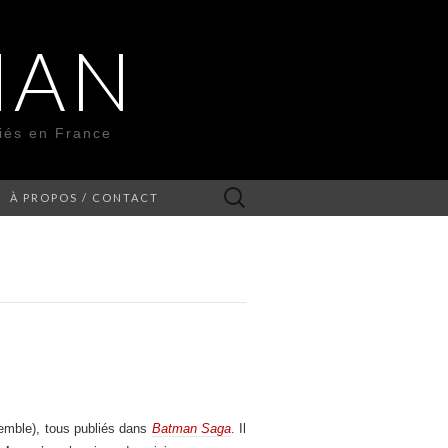
MAN
liés en France
Rechercher :
À PROPOS / CONTACT
emble), tous publiés dans
Batman Saga
. Il