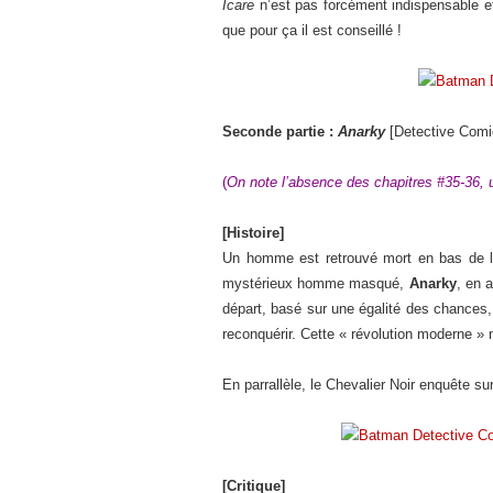
Icare
n’est pas forcément indispensable et
que pour ça il est conseillé !
Seconde partie :
Anarky
[Detective Comi
(
On note l’absence des chapitres #35-36, un
[Histoire]
Un homme est retrouvé mort en bas de l
mystérieux homme masqué,
Anarky
, en 
départ, basé sur une égalité des chances, 
reconquérir. Cette « révolution moderne 
En parrallèle, le Chevalier Noir enquête s
[Critique]