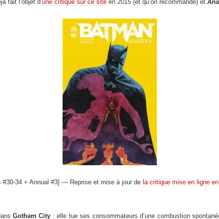
jà fait l’objet d’
une critique sur ce site
en 2015 (et qu’on recommande) et
Ana
 #30-34 + Annual #3] — Reprise et mise à jour de
la critique mise en ligne e
 dans
Gotham City
: elle tue ses consommateurs d’une combustion spontanée