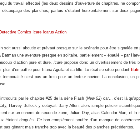
aperçu du travail effectué (les deux dessins d’ouverture de chapitres, ne compo
 : le découpage des planches, parfois s’étalant horizontalement sur deux pa
n soit aussi aboutie et prévaut presque sur le scénario pour être signalée en pri
c à Batman une aventure presque en solitaire, partiellement « épaulé » par Harv
ucoup d’action pure et dure,
Icare
propose donc un divertissement de très bo
r plus d’empathie pour Elana Aguila et sa fille. Le récit se situe pendant
Batm
 temporalité n’est pas un frein pour un lecteur novice. La conclusion, un p
ose.
ntroduits par le chapitre #25 de la série Flash (
New 52
) car… c’est là qu’ap
 City, Harvey Bullock y cotoyait Barry Allen, alors simple policier scientifiq
revient sur un ennemi de seconde zone, Julian Day, alias Calendar Man, et la re
ux étaient drogués. Ce bon complément souffre d’un manque de cohérence g
st pas gênant mais tranche trop avec la beauté des planches précédentes.