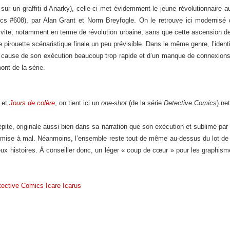
t sur un graffiti d’Anarky), celle-ci met évidemment le jeune révolutionnaire
ics #608), par Alan Grant et Norm Breyfogle. On le retrouve ici modernisé
 vite, notamment en terme de révolution urbaine, sans que cette ascension de
pirouette scénaristique finale un peu prévisible. Dans le même genre, l’iden
 à cause de son exécution beaucoup trop rapide et d’un manque de connexio
ont de la série.
et
Jours de colère
, on tient ici un
one-shot
(de la série
Detective Comics
) ne
épite, originale aussi bien dans sa narration que son exécution et sublimé par d
 » mise à mal. Néanmoins, l’ensemble reste tout de même au-dessus du lot de
 histoires. À conseiller donc, un léger « coup de cœur » pour les graphismes