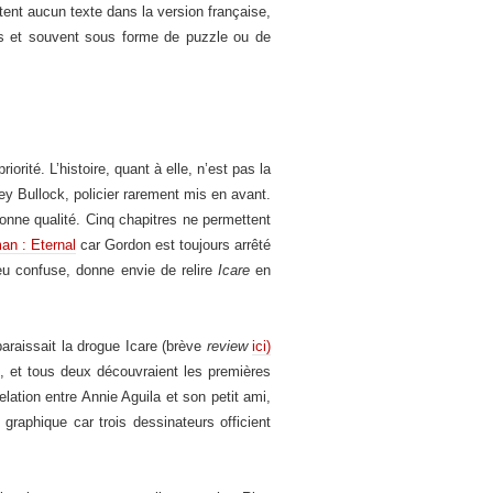
rtent aucun texte dans la version française,
ges et souvent sous forme de puzzle ou de
orité. L’histoire, quant à elle, n’est pas la
ey Bullock, policier rarement mis en avant.
nne qualité. Cinq chapitres ne permettent
an : Eternal
car Gordon est toujours arrêté
eu confuse, donne envie de relire
Icare
en
paraissait la drogue Icare (brève
review
ici)
ue, et tous deux découvraient les premières
lation entre Annie Aguila et son petit ami,
raphique car trois dessinateurs officient