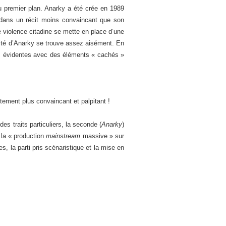
 au premier plan. Anarky a été crée en 1989
 dans un récit moins convaincant que son
 violence citadine se mette en place d’une
tité d’Anarky se trouve assez aisément. En
ns évidentes avec des éléments « cachés »
ttement plus convaincant et palpitant !
es traits particuliers, la seconde (
Anarky
)
 la « production
mainstream
massive » sur
, la parti pris scénaristique et la mise en