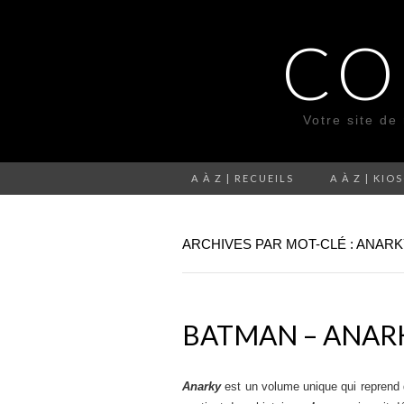
CO
Votre site de
A À Z | RECUEILS
A À Z | KIO
ARCHIVES PAR MOT-CLÉ : ANAR
BATMAN – ANAR
Anarky
est un volume unique qui reprend 