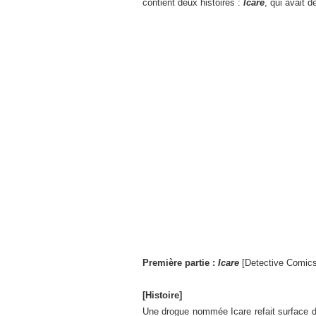
contient deux histoires :
Icare
, qui avait dé
Première partie :
Icare
[Detective Comics
[Histoire]
Une drogue nommée Icare refait surface