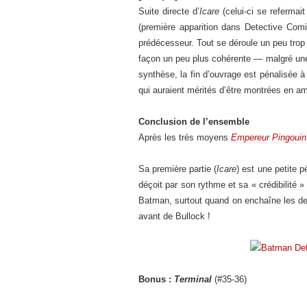
Suite directe d’
Icare
(celui-ci se refermai
(première apparition dans Detective Com
prédécesseur. Tout se déroule un peu trop
façon un peu plus cohérente — malgré une 
synthèse, la fin d’ouvrage est pénalisée
qui auraient mérités d’être montrées en am
Conclusion de l’ensemble
Après les très moyens
Empereur Pingouin
Sa première partie (
Icare
) est une petite p
déçoit par son rythme et sa « crédibilité
Batman, surtout quand on enchaîne les deux
avant de Bullock !
Bonus :
Terminal
(#35-36)