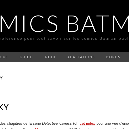
MICS BAT
 référence pour tout savoir sur les comics Batman pub
SQUE
GUIDE
INDEX
ADAPTATIONS
BONUS
KY
KY
des chapitres de la série
Detective Comics
(cf.
cet index
pour une vue d’ens