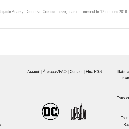
tiqueté
Anarky
,
Detective Comics
,
Icare
,
Icarus
,
Terminal
le
12 octobre 2019
Accueil
|
À propos/FAQ
|
Contact
|
Flux RSS
Batma
Kan
Tous dr
Tous
e
Rep