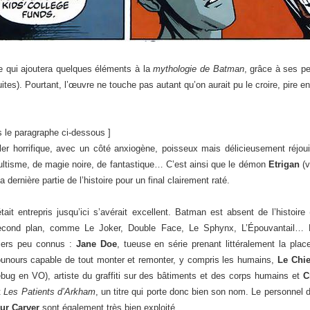
e qui ajoutera quelques éléments à la
mythologie de Batman
, grâce à ses pe
ites). Pourtant, l’œuvre ne touche pas autant qu’on aurait pu le croire, pire en
s le paragraphe ci-dessous ]
ller horrifique, avec un côté anxiogène, poisseux mais délicieusement réjou
ltisme, de magie noire, de fantastique… C’est ainsi que le démon
Etrigan
(v
rnière partie de l’histoire pour un final clairement raté.
it entrepris jusqu’ici s’avérait excellent. Batman est absent de l’histoir
econd plan, comme Le Joker, Double Face, Le Sphynx, L’Épouvantail… 
iers peu connus :
Jane Doe
, tueuse en série prenant littéralement la plac
unours capable de tout monter et remonter, y compris les humains,
Le Chie
bug en VO), artiste du graffiti sur des bâtiments et des corps humains et
C
t
Les Patients d’Arkham
, un titre qui porte donc bien son nom. Le personnel
ur Carver
sont également très bien exploité.