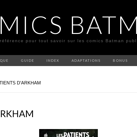
MICS BAT
 référence pour tout savoir sur les comics Batman pub
SQUE
GUIDE
INDEX
ADAPTATIONS
BONUS
ATIENTS D’ARKHAM
’ARKHAM