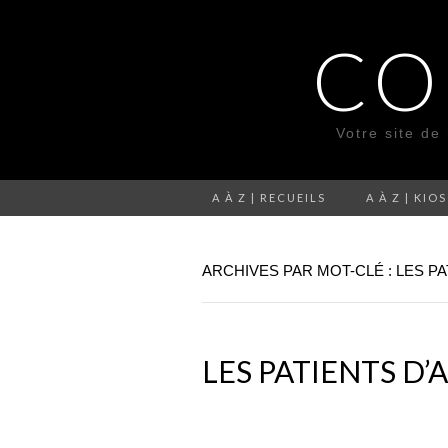
CO
Votre site de
A À Z | RECUEILS
A À Z | KIO
ARCHIVES PAR MOT-CLÉ : LES P
LES PATIENTS D