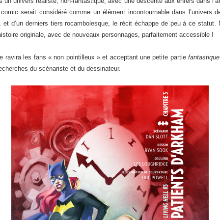
s un univers réaliste, non-fantastique, avec une descente aux enfers dans l’
 comic serait considéré comme un élément incontournable dans l’univers de
et d’un derniers tiers rocambolesque, le récit échappe de peu à ce statut
histoire originale, avec de nouveaux personnages, parfaitement accessible !
ravira les fans « non pointilleux » et acceptant une petite partie
fantastique
echerches du scénariste et du dessinateur.