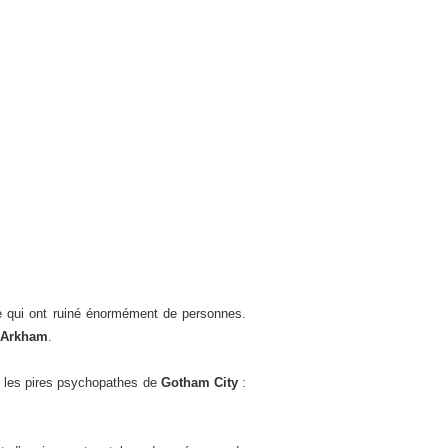
ère qui ont ruiné énormément de personnes.
d’Arkham
.
nt les pires psychopathes de
Gotham City
: