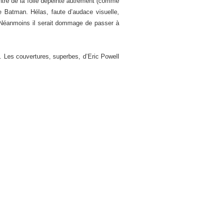
antre de la folie dépeinte autrement (comme
 Batman. Hélas, faute d’audace visuelle,
. Néanmoins il serait dommage de passer à
. Les couvertures, superbes, d’Eric Powell