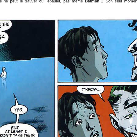
ne ne peut le sauver ou l’épauler, pas même
Batman
… Son seul moment 