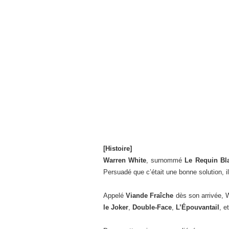
[Histoire]
Warren White
, surnommé
Le Requin Bl
Persuadé que c’était une bonne solution, 
Appelé
Viande Fraîche
dès son arrivée, W
le Joker
,
Double-Face
,
L’Épouvantail
, e