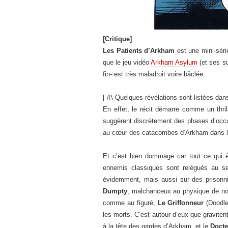
[Critique]
Les Patients d’Arkham
est une mini-séri
que le jeu vidéo
Arkham Asylum
(et ses su
fin- est très maladroit voire bâclée.
[ /!\ Quelques révélations sont listées dan
En effet, le récit démarre comme un thri
suggèrent discrètement des phases d’occu
au cœur des catacombes d’Arkham dans la de
Et c’est bien dommage car tout ce qui éta
ennemis classiques sont relégués au s
évidemment, mais aussi sur des prisonn
Dumpty
, malchanceux au physique de no
comme au figuré,
Le Griffonneur
(Doodle
les morts. C’est autour d’eux que graviten
à la tête des gardes d’Arkham, et le
Docte