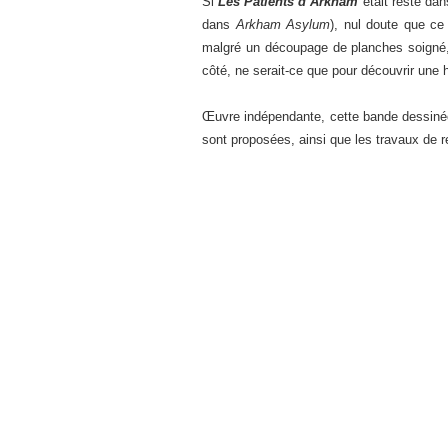
Si
Les Patients d’Arkham
était resté dan
dans
Arkham Asylum
), nul doute que ce
malgré un découpage de planches soigné, 
côté, ne serait-ce que pour découvrir une 
Œuvre indépendante, cette bande dessinée 
sont proposées, ainsi que les travaux de r