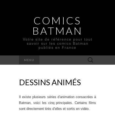
COMICS
BATMAN
Votre site de référence pour tout
savoir sur les comics Batman
publiés en France
Rechercher :
MENU
DESSINS ANIMÉS
Il existe plusieurs séries d’animation consacrées à
Batman, voici les cinq principales. Certains films
sont directement tirés d’elles et sortis en vidéo.