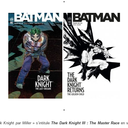
•
•
k Knight par Miller
» s’intitule
The Dark Knight III : The Master Race
en ve