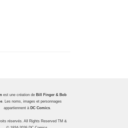
n
est une création de
Bill Finger & Bob
e
. Les noms, images et personnages
appartiennent à
DC Comics
.
oits réservés. All Rights Reserved TM &
© 1934-2026 DC Comics.