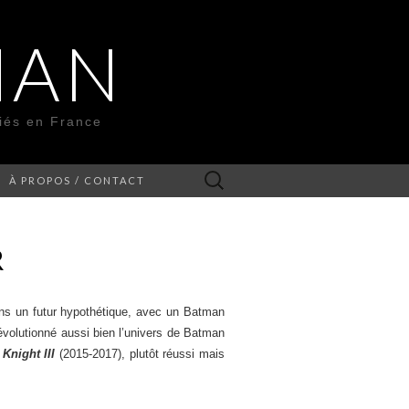
MAN
liés en France
Rechercher :
À PROPOS / CONTACT
R
ans un futur hypothétique, avec un Batman
révolutionné aussi bien l’univers de Batman
Knight III
(2015-2017), plutôt réussi mais