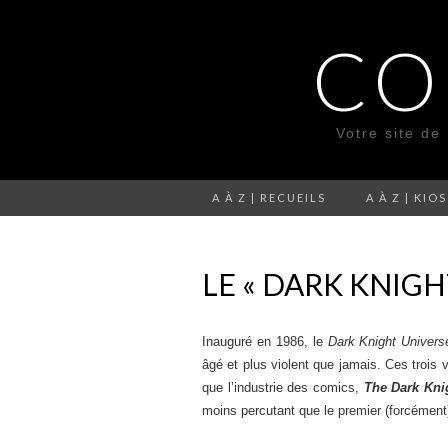
CO
Votre site de
A À Z | RECUEILS
A À Z | KIO
LE « DARK KNIGH
Inauguré en 1986, le
Dark Knight Univers
âgé et plus violent que jamais. Ces trois 
que l’industrie des comics,
The Dark Kni
moins percutant que le premier (forcément