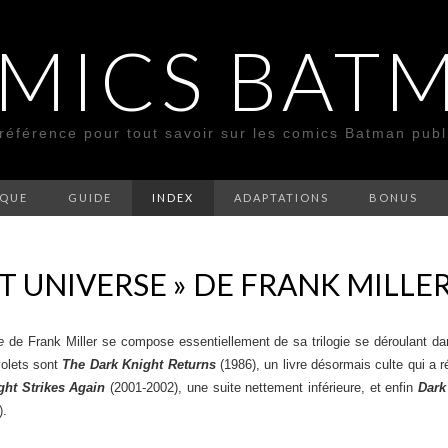
MICS BAT
 référence pour tout savoir sur les comics Batman pub
SQUE
GUIDE
INDEX
ADAPTATIONS
BONUS
T UNIVERSE » DE FRANK MILLE
e
de Frank Miller se compose essentiellement de sa trilogie se déroulant d
volets sont
The Dark Knight Returns
(1986), un livre désormais culte qui a 
ght Strikes Again
(2001-2002), une suite nettement inférieure, et enfin
Dark 
).