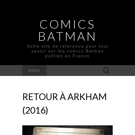
COMICS
BATMAN
Votre site de référence pour tout
savoir sur les comics Batman
publiés en France
Rechercher :
MENU
RETOUR À ARKHAM
(2016)