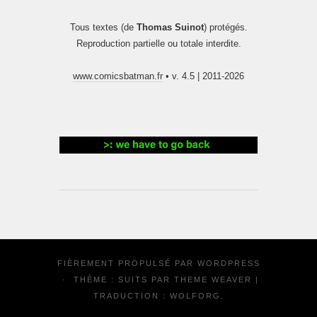
Tous textes (de
Thomas Suinot
) protégés.
Reproduction partielle ou totale interdite.
www.comicsbatman.fr
• v. 4.5 | 2011-2026
FIÈREMENT PROPULSÉ PAR
WORDPRESS
·
THÈME : SUITS PAR
THEME WEAVER
|
TRADUCTION :
WOLFORG
.