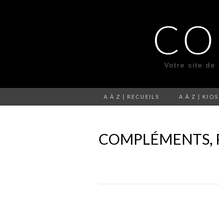
CO
Votre site de
A À Z | RECUEILS
A À Z | KIO
COMPLÉMENTS, 