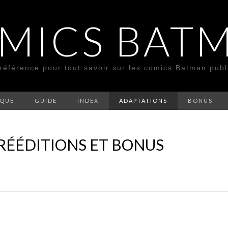
MICS BAT
 référence pour tout savoir sur les comics Batman pub
SQUE
GUIDE
INDEX
ADAPTATIONS
BONUS
RÉÉDITIONS ET BONUS