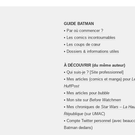
GUIDE BATMAN
•
Par où commencer ?
•
Les comics incontournables
•
Les coups de cœur
•
Dossiers & informations utiles
À DÉCOUVRIR (du même auteur)
•
Qui suis-je ?
[Site professionnel]
•
Mes articles (comics et manga) pour
L
HuffPost
•
Mes articles pour
bubble
• Mon site sur
Before Watchmen
•
Mes chroniques de
Star Wars – La Hau
République
(sur
UMAC
)
•
Compte Twitter personnel
(avec beauc
Batman dedans)