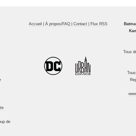
Accueil
|
À propos/FAQ
|
Contact
|
Flux RSS
Batma
Kan
Tous dr
Tous
e
Rep
www
te
oup de