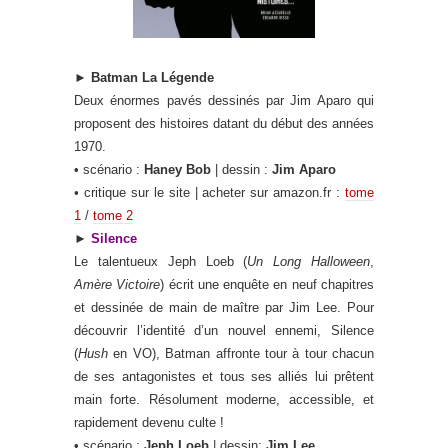
►
Batman La Légende
Deux énormes pavés dessinés par Jim Aparo qui
proposent des histoires datant du début des années
1970.
• scénario :
Haney Bob
| dessin :
Jim Aparo
•
critique sur le site | acheter sur amazon.fr :
tome
1
/
tome 2
►
Silence
Le talentueux Jeph Loeb (
Un Long Halloween
,
Amère Victoire
) écrit une enquête en neuf chapitres
et dessinée de main de maître par Jim Lee. Pour
découvrir l’identité d’un nouvel ennemi, Silence
(
Hush
en VO), Batman affronte tour à tour chacun
de ses antagonistes et tous ses alliés lui prêtent
main forte. Résolument moderne, accessible, et
rapidement devenu culte !
• scénario :
Jeph Loeb
| dessin:
Jim Lee