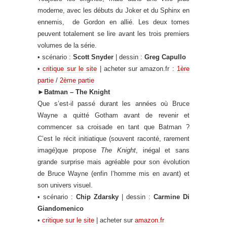
moderne, avec les débuts du Joker et du Sphinx en
ennemis, de
Gordon en allié. Les deux tomes
peuvent totalement se lire avant les trois premiers
volumes de la série.
• scénario :
Scott Snyder
| dessin :
Greg Capullo
•
critique sur le site
| acheter sur amazon.fr :
1ère
partie
/
2ème partie
►
Batman – The Knight
Que s’est-il passé durant les années où Bruce
Wayne a quitté Gotham avant de revenir et
commencer sa croisade en tant que Batman ?
C’est le récit initiatique (souvent raconté, rarement
imagé)que propose
The Knight
, inégal et sans
grande surprise mais agréable pour son évolution
de Bruce Wayne (enfin l’homme mis en avant) et
son univers visuel.
• scénario :
Chip Zdarsky
| dessin :
Carmine Di
Giandomenico
•
critique sur le site
| acheter sur
amazon.fr