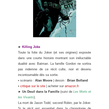
►
Killing Joke
Toute la folie du Joker (et ses origines) exposée
dans une courte histoire montrant son inéluctable
dualité avec Batman. La famille Gordon ne sortira
pas indemne de ce récit culte, noir et devenu
incontournable dès sa sortie.
• scénario :
Alan Moore
| dessin :
Brian Bolland
•
critique sur le site
| acheter sur
amazon.fr
►
Un Deuil dans la Famille
(suivi de
Les Morts et
les Vivants
).
La mort de Jason Todd, second Robin, par le Joker
.
Si le récit est essentiel dans la chronologie de