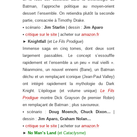
Batman, l’approche politique au moyen-orient
dessert l’ensemble. On retiendra plutôt la seconde
partie, consacrée à Timothy Drake.
• scénario :
Jim Starlin
| dessin :
Jim Aparo
•
critique sur le site
| acheter sur
amazon.fr
►
Knightfall
(et
Le Fils Prodigue
)
Immense saga en cinq tomes, dont deux sont
largement passables. Le concept s’essouffle
rapidement et l’ensemble a un peu « mal vieilli ».
Néanmoins, un nouvel ennemi (Bane), un Batman
déchu et un remplaçant iconique (Jean-Paul Valley)
ont intégré rapidement la mythologie du Dark
Knight. L’épilogue (et volume unique)
Le Fils
Prodigue
montre Dick Grayson (le premier Robin)
en remplaçant de Batman ; plus savoureux.
• scénario :
Doug Moench, Chuck Dixon…
|
dessin :
Jim Aparo, Graham Nolan…
•
critique sur le site
| acheter sur
amazon.fr
►
No Man’s Land
(et
Cataclysme
)