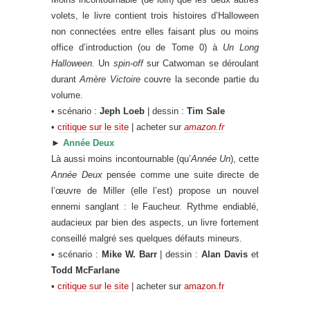
volets, le livre contient trois histoires d’Halloween
non connectées entre elles faisant plus ou moins
office d’introduction (ou de Tome 0) à
Un Long
Halloween.
Un
spin-off
sur Catwoman se déroulant
durant
Amère Victoire
couvre la seconde partie du
volume.
• scénario :
Jeph Loeb
| dessin :
Tim Sale
•
critique sur le site
| acheter sur
amazon.fr
►
Année Deux
Là aussi moins incontournable (qu’
Année Un
), cette
Année Deux
pensée comme une suite directe de
l’œuvre de Miller (elle l’est) propose un nouvel
ennemi sanglant : le Faucheur. Rythme endiablé,
audacieux par bien des aspects, un livre fortement
conseillé malgré ses quelques défauts mineurs.
• scénario :
Mike W. Barr
| dessin :
Alan Davis
et
Todd McFarlane
•
critique sur le site
| acheter sur
amazon.fr