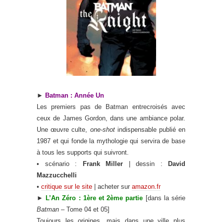
►
Batman : Année Un
Les premiers pas de Batman entrecroisés avec
ceux de James Gordon, dans une ambiance polar.
Une œuvre culte,
one-shot
indispensable publié en
1987 et qui fonde la mythologie qui servira de base
à tous les supports qui suivront.
• scénario :
Frank Miller
| dessin :
David
Mazzucchelli
•
critique sur le site
| acheter sur
amazon.fr
►
L’An Zéro : 1ère et 2ème partie
[dans la série
Batman
– Tome 04 et 05]
Toujours les origines, mais dans une ville plus