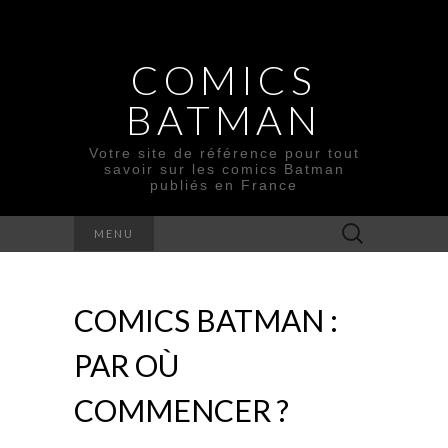
COMICS
BATMAN
Votre site de référence pour tout
savoir sur les comics Batman
publiés en France
Rechercher :
MENU
COMICS BATMAN :
PAR OÙ
COMMENCER ?