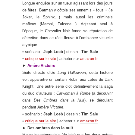
Longue enquête sur un tueur agissant lors des jours
de fêtes
.
Batman y côtoie ses ennemis « fous » (le
Joker, le Sphinx…) mais aussi les criminels
mafieux (Maroni, Falcone…). Agissant seul à
l’époque, le Chevalier Noir fonde sa réputation de
détective dans ce récit-fleuve à l’ambiance visuelle
atypique.
• scénario :
Jeph Loeb
| dessin :
Tim Sale
•
critique sur le site
| acheter sur
amazon.fr
►
Amère Victoire
Suite directe d’
Un Long Halloween
, cette histoire
voit apparaître un certain Robin aux côtés du Dark
Knight. Une autre série clôt définitivement la saga
du duo d’auteurs :
Catwoman à Rome
(à découvrir
dans
Des Ombres dans la Nuit
), se déroulant
pendant
Amère Victoire
.
• scénario :
Jeph Loeb
| dessin :
Tim Sale
•
critique sur le site
| acheter sur
amazon.fr
►
Des ombres dans la nuit
Moins incontournable (de loin) que les deux autres