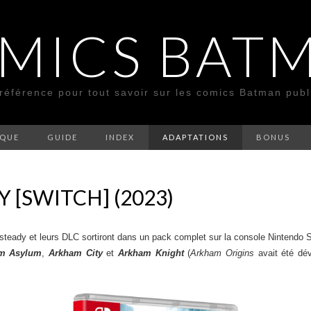
MICS BAT
 référence pour tout savoir sur les comics Batman pub
SQUE
GUIDE
INDEX
ADAPTATIONS
BONUS
 [SWITCH] (2023)
ksteady et leurs DLC sortiront dans un pack complet sur la console Nintendo
m Asylum
,
Arkham City
et
Arkham Knight
(
Arkham Origins
avait été dév