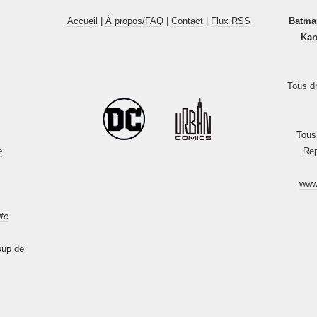
Accueil
|
À propos/FAQ
|
Contact
|
Flux RSS
Batma
Kan
Tous dr
Tous
e
Rep
www
te
oup de