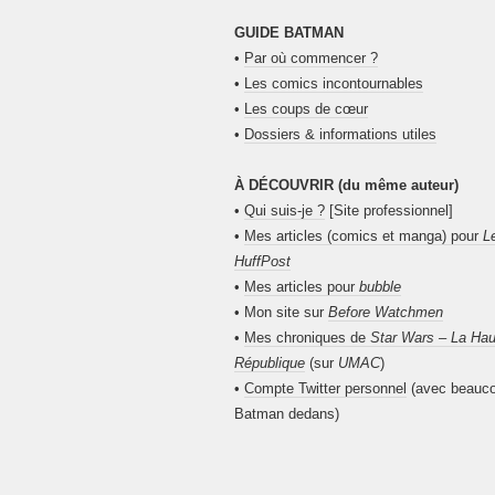
GUIDE BATMAN
•
Par où commencer ?
•
Les comics incontournables
•
Les coups de cœur
•
Dossiers & informations utiles
À DÉCOUVRIR (du même auteur)
•
Qui suis-je ?
[Site professionnel]
•
Mes articles (comics et manga) pour
L
HuffPost
•
Mes articles pour
bubble
• Mon site sur
Before Watchmen
•
Mes chroniques de
Star Wars – La Hau
République
(sur
UMAC
)
•
Compte Twitter personnel
(avec beauc
Batman dedans)