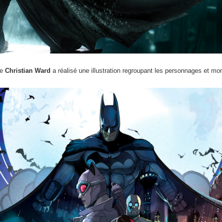
te
Christian Ward
a réalisé une illustration regroupant les personnages et mo