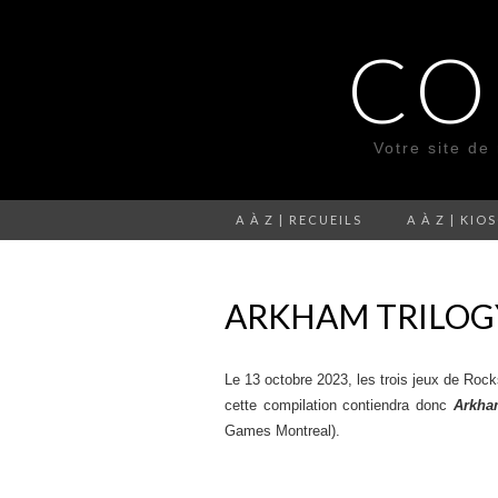
CO
Votre site de
A À Z | RECUEILS
A À Z | KIO
ARKHAM TRILOGY
Le 13 octobre 2023, les trois jeux de Roc
cette compilation contiendra donc
Arkha
Games Montreal).