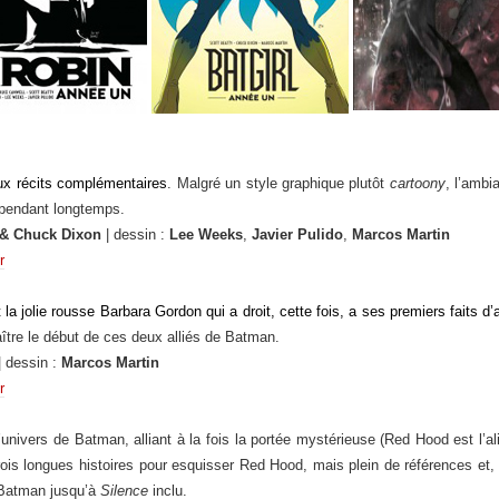
ux récits complémentaires
. Malgré un style graphique plutôt
cartoony
, l’ambi
 pendant longtemps.
 & Chuck Dixon
| dessin :
Lee Weeks
,
Javier Pulido
,
Marcos Martin
r
a jolie rousse Barbara Gordon qui a droit, cette fois, a ses premiers faits d
ître le début de ces deux alliés de Batman.
| dessin :
Marcos Martin
r
univers de Batman, alliant à la fois la portée mystérieuse (Red Hood est l’alia
rois longues histoires pour esquisser Red Hood, mais plein de références et, 
 Batman jusqu’à
Silence
inclu.