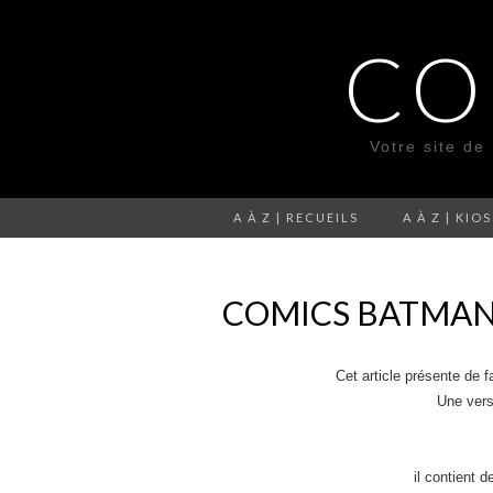
CO
Votre site de
A À Z | RECUEILS
A À Z | KIO
COMICS BATMAN 
Cet article présente de 
Une vers
il contient 