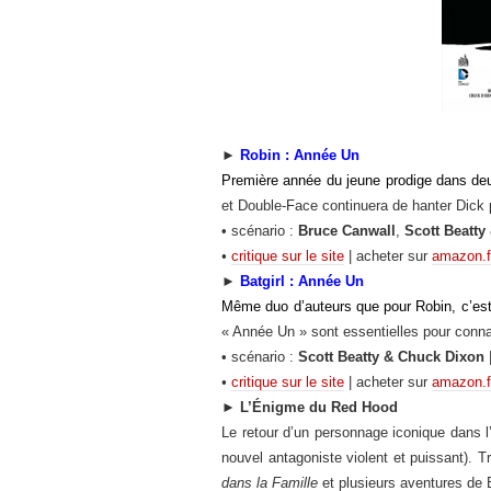
►
Robin : Année Un
Première année du jeune prodige dans de
et Double-Face continuera de hanter Dick
• scénario :
Bruce Canwall
,
Scott Beatty
•
critique sur le site
| acheter sur
amazon.f
►
Batgirl : Année Un
Même duo d’auteurs que pour Robin, c’est l
« Année Un » sont essentielles pour conna
• scénario :
Scott Beatty & Chuck Dixon
•
critique sur le site
| acheter sur
amazon.f
►
L’Énigme du Red Hood
Le retour d’un personnage iconique dans l’
nouvel antagoniste violent et puissant). T
dans la Famille
et plusieurs aventures de