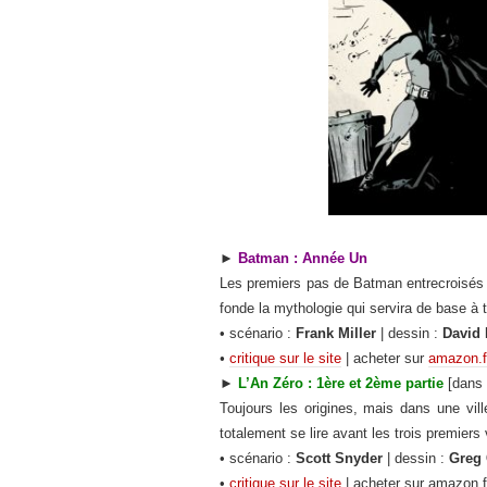
►
Batman : Année Un
Les premiers pas de Batman entrecroisé
fonde la mythologie qui servira de base à t
• scénario :
Frank Miller
| dessin :
David 
•
critique sur le site
| acheter sur
amazon.f
►
L’An Zéro : 1ère et 2ème partie
[dans 
Toujours les origines, mais dans une v
totalement se lire avant les trois premiers
• scénario :
Scott Snyder
| dessin :
Greg 
•
critique sur le site
| acheter sur amazon.f