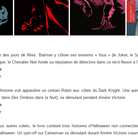
s des jours de fêtes
.
Batman y côtoie ses ennemis « fous » (le Joker, le S
ue, le Chevalier Noir fonde sa réputation de détective dans ce récit-fleuve à 
e
r
 histoire voit apparaître un certain Robin aux côtés du Dark Knight. Une aut
r dans
Des Ombres dans la Nuit
), se déroulant pendant
Amère Victoire
.
e
r
ux autres volets, le livre contient trois histoires d’Halloween non connectée
alloween.
Un
spin-off
sur Catwoman se déroulant durant
Amère Victoire
couvre