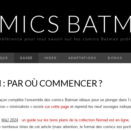
MICS BAT
 référence pour tout savoir sur les comics Batman pub
SQUE
GUIDE
INDEX
ADAPTATIONS
BONUS
: PAR OÙ COMMENCER ?
façon complète l’ensemble des comics Batman idéaux pour se plonger dans l’u
ion « minimaliste » existe
sur cette page
et reprend les neuf ouvrages indisp
MàJ 2024
:
un guide sur les bons plans de la collection Nomad est en ligne
,
de nombreux titres de cet article (mais attention, le format des comics est poch