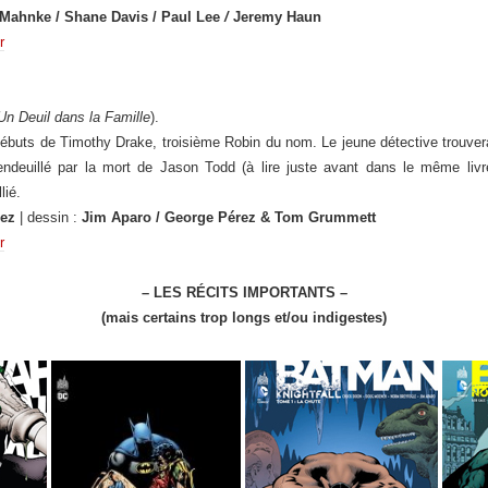
ahnke / Shane Davis / Paul Lee
/
Jeremy Haun
r
Un Deuil dans la Famille
).
ébuts de Timothy Drake, troisième Robin du nom. Le jeune détective trouvera
s endeuillé par la mort de Jason Todd (à lire juste avant dans le même li
lié.
ez
| dessin :
Jim Aparo / George Pérez & Tom Grummett
r
– LES RÉCITS IMPORTANTS –
(mais certains trop longs et/ou indigestes)