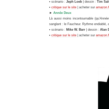
• scénario :
Jeph Loeb
| dessin :
Tim Sal
•
critique sur le site
| acheter sur
amazon.f
►
Année Deux
Là aussi moins incontournable (qu’
Année
sanglant : le Faucheur. Rythme endiablé, 
• scénario :
Mike W. Barr
| dessin :
Alan 
•
critique sur le site
| acheter sur
amazon.f