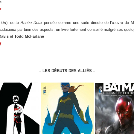
e
r
 Un
), cette
Année Deux
pensée comme une suite directe de l’œuvre de Mill
audacieux par bien des aspects, un livre fortement conseillé malgré ses quel
Davis
et
Todd McFarlane
r
– LES DÉBUTS DES ALLIÉS –