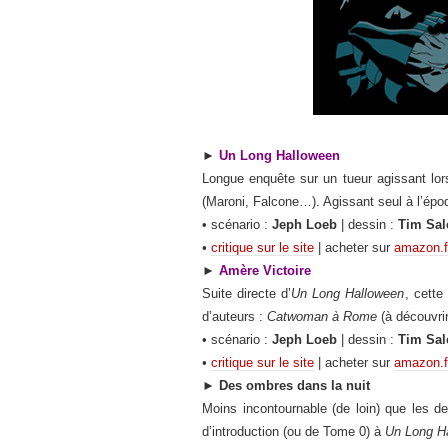
►
Un Long Halloween
Longue enquête sur un tueur agissant lor
(Maroni, Falcone…). Agissant seul à l’époq
• scénario :
Jeph Loeb
| dessin :
Tim Sal
•
critique sur le site
| acheter sur
amazon.f
►
Amère Victoire
Suite directe d’
Un Long Halloween
, cette
d’auteurs :
Catwoman à Rome
(à découvri
• scénario :
Jeph Loeb
| dessin :
Tim Sal
•
critique sur le site
| acheter sur
amazon.f
►
Des ombres dans la nuit
Moins incontournable (de loin) que les de
d’introduction (ou de Tome 0) à
Un Long H