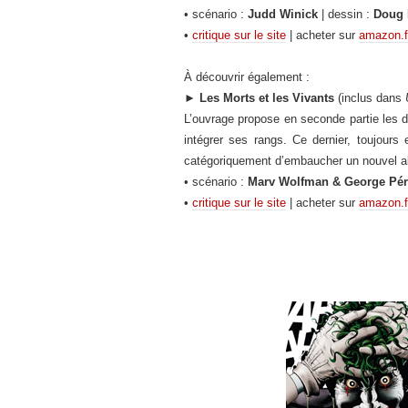
• scénario :
Judd Winick
| dessin :
Doug M
•
critique sur le site
| acheter sur
amazon.f
À découvrir également :
►
Les Morts
et les Vivants
(inclus dans
L’ouvrage propose en seconde partie les d
intégrer ses rangs. Ce dernier, toujour
catégoriquement d’embaucher un nouvel al
• scénario :
Marv Wolfman & George Pér
•
critique sur le site
| acheter sur
amazon.f