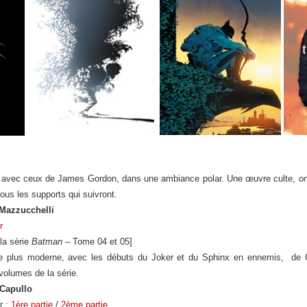
s avec ceux de James Gordon, dans une ambiance polar.
Une œuvre culte,
on
ous les supports qui suivront.
Mazzucchelli
r
la série
Batman
– Tome 04 et 05]
ille plus moderne, avec les débuts du Joker et du Sphinx en ennemis, de
 volumes de la série.
Capullo
r :
1ère partie
/
2ème partie