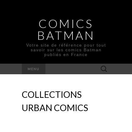
COMICS
BATMAN
Votre site de référence pour tout
savoir sur les comics Batman
publiés en France
Rechercher :
MENU
COLLECTIONS
URBAN COMICS