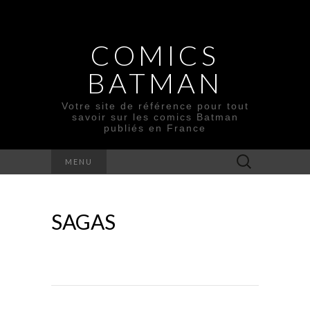
COMICS
BATMAN
Votre site de référence pour tout
savoir sur les comics Batman
publiés en France
Rechercher :
MENU
SAGAS