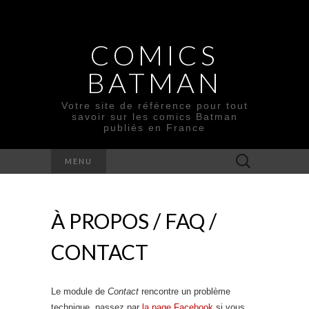
COMICS
BATMAN
Votre site de référence pour tout
savoir sur les comics Batman
publiés en France
Rechercher :
MENU
À PROPOS / FAQ /
CONTACT
Le module de
Contact
rencontre un problème
technique, passez par
la page Facebook
si vous