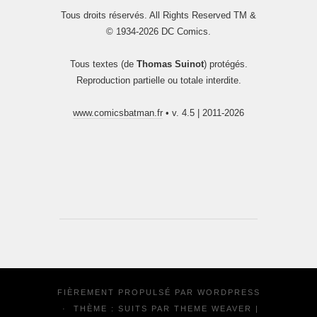
Tous droits réservés. All Rights Reserved TM &
© 1934-2026 DC Comics.
Tous textes (de
Thomas Suinot
) protégés.
Reproduction partielle ou totale interdite.
www.comicsbatman.fr
• v. 4.5 | 2011-2026
FIÈREMENT PROPULSÉ PAR
WORDPRESS
·
THÈME : SUITS PAR
THEME WEAVER
|