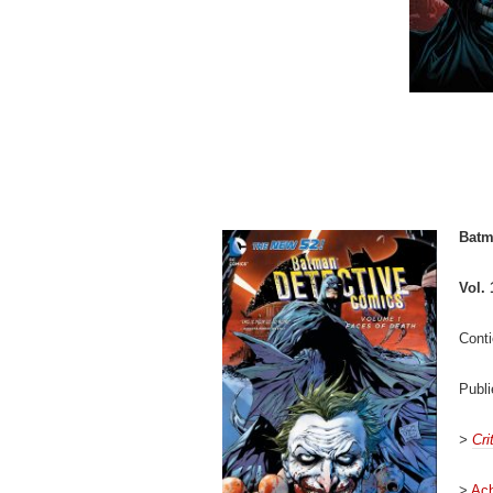
Batm
Vol. 
Conti
Publ
>
Cri
>
Ach