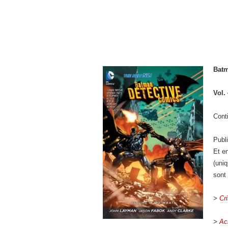
Batm
Vol.
Cont
Publ
Et e
(uni
sont
>
Cri
>
Ac