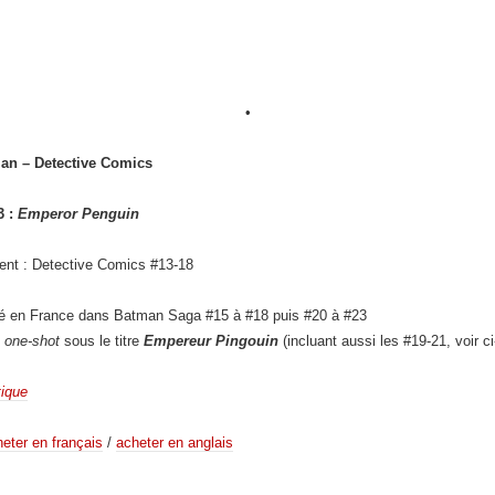
•
an – Detective Comics
3 :
Emperor Penguin
ent : Detective Comics #13-18
ié en France dans Batman Saga #15 à #18 puis #20 à #23
n
one-shot
sous le titre
Empereur Pingouin
(incluant aussi les #19-21, voir ci
tique
eter en français
/
acheter en anglais