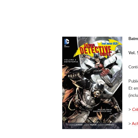
Batm
Vol. 
Conti
Publ
Et e
(incl
>
Cri
>
Ach