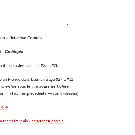
•
an – Detective Comics
5 :
Gothtopia
ent : Detective Comics #25 à #29
ié en France dans Batman Saga #27 à #31
n
one-shot
sous le titre
Jours de Colère
uant 4 chapitres précédents — voir ci-dessus)
tique
eter en français
/
acheter en anglais