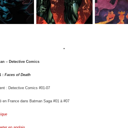
•
an – Detective Comics
1 :
Faces of Death
ent : Detective Comics #01-07
ié en France dans Batman Saga #01 à #07
tique
eter en anglais