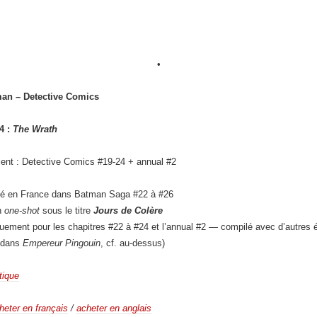
•
an – Detective Comics
 4 :
The Wrath
ient : Detective Comics #19-24 + annual #2
ié en France dans Batman Saga #22 à #26
n
one-shot
sous le titre
Jours de Colère
quement pour les chapitres #22 à #24 et l’annual #2 — compilé avec d’autres 
 dans
Empereur Pingouin
, cf. au-dessus)
tique
heter en français
/
acheter en anglais