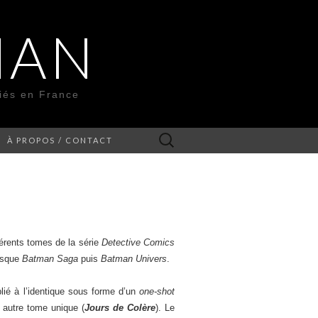
MAN
liés en France
Rechercher :
À PROPOS / CONTACT
ifférents tomes de la série
Detective Comics
iosque
Batman Saga
puis
Batman Univers
.
blié à l’identique sous forme d’un
one-shot
 autre tome unique (
Jours de Colère
). Le