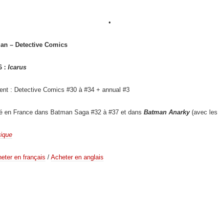
•
an – Detective Comics
6 :
Icarus
ent : Detective Comics #30 à #34 + annual #3
ié en France dans Batman Saga #32 à #37 et dans
Batman Anarky
(avec les 
tique
eter en français
/
Acheter en anglais