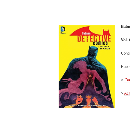
Batm
Vol. 
Conti
Publ
>
Cri
>
Ach