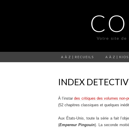
CO
Votre site de
A À Z | RECUEILS
A À Z | KIO
INDEX DETECTIV
À l’instar
des critiques des volumes non-pu
(52 chapitres classiques et quelques inéd
Aux États-Unis, toute la série a fait l’ob
(
Empereur Pingouin
). La seconde moiti