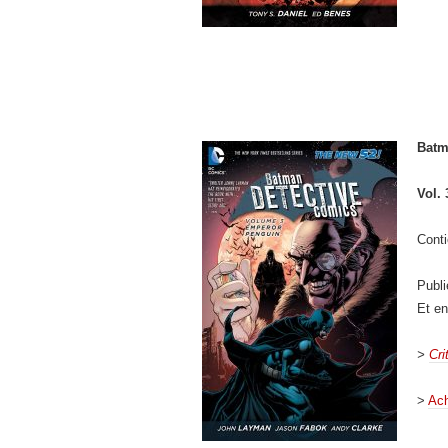
Batm
Vol. 
Conti
Publ
Et e
>
Cri
>
Ach