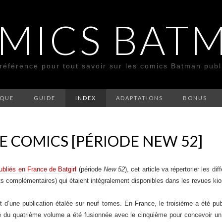
MICS BAT
 référence pour tout savoir sur les comics Batman pub
SQUE
GUIDE
INDEX
ADAPTATIONS
BONUS
E COMICS [PÉRIODE NEW 52]
bliés en France de Batgirl
(période
New 52
), cet article va répertorier les d
its complémentaires) qui étaient intégralement disponibles dans les revues k
jet d’une publication étalée sur neuf tomes. En France, le troisième a été pu
é du quatrième volume a été fusionnée avec le cinquième pour concevoir un