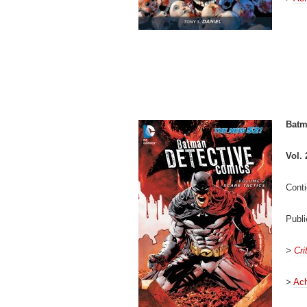
Batm
Vol. 
Conti
Publ
>
Cri
>
Ach