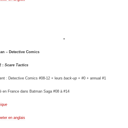
•
an – Detective Comics
2 :
Scare Tactics
ent : Detective Comics #08-12 + leurs
back-up
+ #0 + annual #1
ié en France dans Batman Saga #08 à #14
tique
eter en anglais