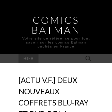
COMICS
BATMAN
Votre site de référence pour tout
savoir sur les comics Batman
publiés en France
Rechercher :
MENU
[ACTU V.F.] DEUX
NOUVEAUX
COFFRETS BLU-RAY