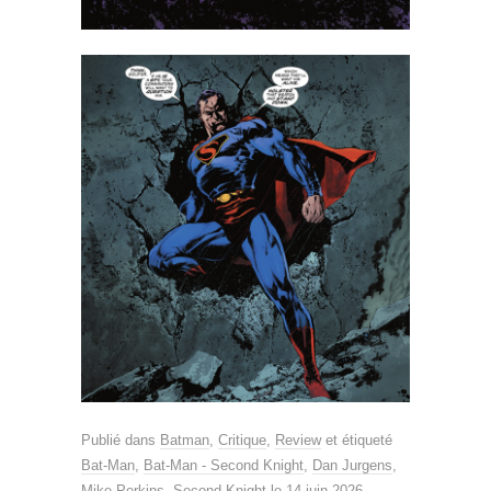
Publié dans
Batman
,
Critique
,
Review
et étiqueté
Bat-Man
,
Bat-Man - Second Knight
,
Dan Jurgens
,
Mike Perkins
,
Second Knight
le
14 juin 2026
.