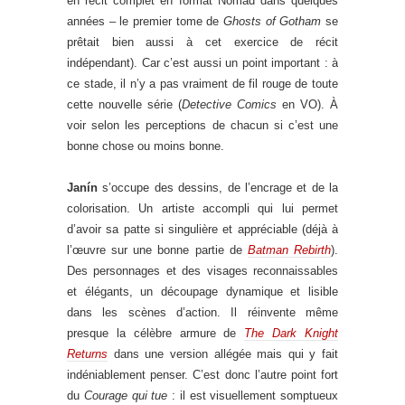
en récit complet en format Nomad dans quelques
années – le premier tome de
Ghosts of Gotham
se
prêtait bien aussi à cet exercice de récit
indépendant). Car c’est aussi un point important : à
ce stade, il n’y a pas vraiment de fil rouge de toute
cette nouvelle série (
Detective Comics
en VO). À
voir selon les perceptions de chacun si c’est une
bonne chose ou moins bonne.
Janín
s’occupe des dessins, de l’encrage et de la
colorisation. Un artiste accompli qui lui permet
d’avoir sa patte si singulière et appréciable (déjà à
l’œuvre sur une bonne partie de
Batman Rebirth
).
Des personnages et des visages reconnaissables
et élégants, un découpage dynamique et lisible
dans les scènes d’action. Il réinvente même
presque la célèbre armure de
The Dark Knight
Returns
dans une version allégée mais qui y fait
indéniablement penser. C’est donc l’autre point fort
du
Courage qui tue
: il est visuellement somptueux