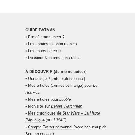
GUIDE BATMAN
•
Par où commencer ?
•
Les comics incontournables
•
Les coups de cœur
•
Dossiers & informations utiles
À DÉCOUVRIR (du même auteur)
•
Qui suis-je ?
[Site professionnel]
•
Mes articles (comics et manga) pour
Le
HuffPost
•
Mes articles pour
bubble
• Mon site sur
Before Watchmen
•
Mes chroniques de
Star Wars – La Haute
République
(sur
UMAC
)
•
Compte Twitter personnel
(avec beaucoup de
Batman dedans)