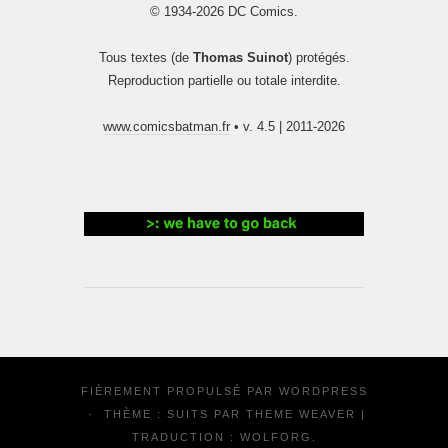
© 1934-2026 DC Comics.
Tous textes (de
Thomas Suinot
) protégés.
Reproduction partielle ou totale interdite.
www.comicsbatman.fr
• v. 4.5 | 2011-2026
FIÈREMENT PROPULSÉ PAR
WORDPRESS
·
THÈME : SUITS PAR
THEME WEAVER
|
TRADUCTION :
WOLFORG
.