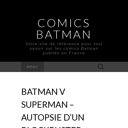
COMICS
BATMAN
Votre site de référence pour tout
savoir sur les comics Batman
publiés en France
Rechercher :
MENU
BATMAN V
SUPERMAN –
AUTOPSIE D’UN