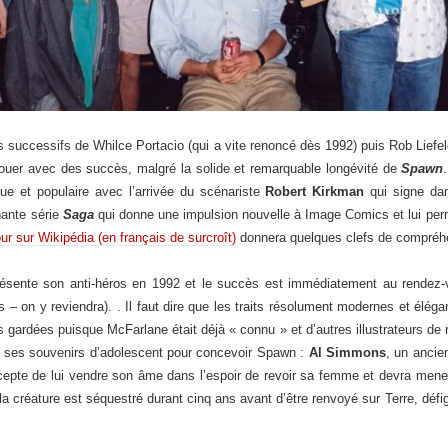
 successifs de Whilce Portacio (qui a vite renoncé dès 1992) puis Rob Liefel
ouer avec des succès, malgré la solide et remarquable longévité de
Spawn
ique et populaire avec l’arrivée du scénariste
Robert Kirkman
qui signe da
nante série
Saga
qui donne une impulsion nouvelle à Image Comics et lui perme
ur sur Wikipédia (en français de surcroît)
donnera quelques clefs de compréhen
ésente son anti-héros en 1992 et le succès est immédiatement au rendez-v
– on y reviendra). . Il faut dire que les traits résolument modernes et élégant
ns gardées puisque McFarlane était déjà « connu » et d’autres illustrateurs d
ns ses souvenirs d’adolescent pour concevoir Spawn :
Al Simmons
, un ancie
epte de lui vendre son âme dans l’espoir de revoir sa femme et devra mener l
a créature est séquestré durant cinq ans avant d’être renvoyé sur Terre, défi