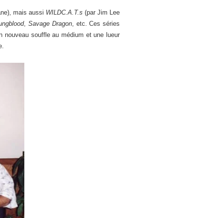
ane), mais aussi
WILDC.A.T.s
(par Jim Lee
ungblood
,
Savage Dragon
, etc. Ces séries
 nouveau souffle au médium et une lueur
e.