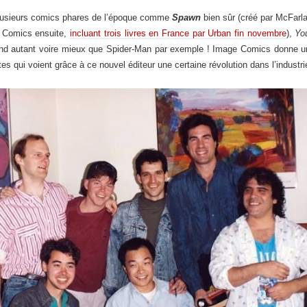
lusieurs comics phares de l’époque comme
Spawn
bien sûr (créé par McFarl
C Comics ensuite,
incluant trois livres en France par Urban fin novembre
),
Yo
d autant voire mieux que Spider-Man par exemple ! Image Comics donne un
es qui voient grâce à ce nouvel éditeur une certaine révolution dans l’industri