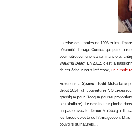
La crise des comics de 1993 et les départs
pérennité d’Image Comics qui peine à ren
pour retrouver une santé financière, crit
Walking Dead
. En 2012, c’est la passion
de cet éditeur vous intéresse,
un simple to
Revenons à
Spawn
.
Todd McFarlane
pr
début 2024, cf. couvertures VO ci-dessous 
graphique pour l’époque (toutes proportio
peu similaire). Le dessinateur pioche da
un pacte avec le démon Malébolgia. Il acc
les forces céleste de l’Armageddon. Mais l
pouvoirs surnaturels…