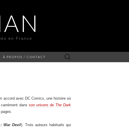
MAN
liés en France
Rechercher :
À PROPOS / CONTACT
 en accord avec DC Comics, une histoire où
ue carrément dans
son univers de
The Dark
e pages.
: War Devil
). Trois auteurs habituels qui