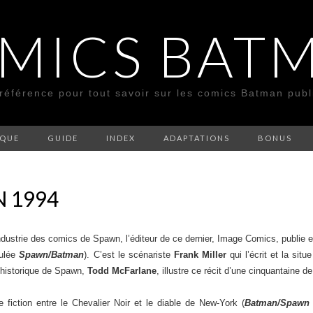
MICS BAT
 référence pour tout savoir sur les comics Batman pub
SQUE
GUIDE
INDEX
ADAPTATIONS
BONUS
 1994
industrie des comics de Spawn, l’éditeur de ce dernier, Image Comics, publie
tulée
Spawn/Batman
). C’est le scénariste
Frank Miller
qui l’écrit et la sit
 historique de Spawn,
Todd McFarlane
, illustre ce récit d’une cinquantaine d
 fiction entre le Chevalier Noir et le diable de New-York (
Batman/Spawn 