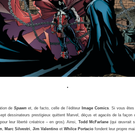
•
ation de
Spawn
et, de facto, celle de l’éditeur
Image Comics
. Si vous êtes
ept dessinateurs prestigieux quittent Marvel, déçus et agacés de la façon do
ur leur liberté créatrice – en gros). Ainsi,
Todd McFarlane
(qui œuvrait 
en
,
Marc Silvestri
,
Jim Valentino
et
Whilce Portacio
fondent leur propre mai