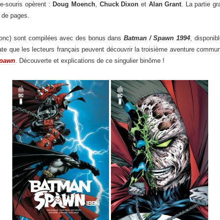
ve-souris opèrent :
Doug Moench
,
Chuck Dixon
et
Alan Grant
. La partie g
e de pages.
 donc) sont compilées avec des bonus dans
Batman / Spawn 1994
, disponi
e que les lecteurs français peuvent découvrir la troisième aventure commun
Spawn
. Découverte et explications de ce singulier binôme !