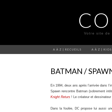
CO
Votre site de
A À Z | RECUEILS
A À Z | KIO
BATMAN / SPAWN
En 1994, deux ans après l’arrivée dans l’
Spawn rencontre Batman (sobrement inti
Knight Returs
! Le créateur et dessinateur
Dans la foulée, DC propose lui aussi une