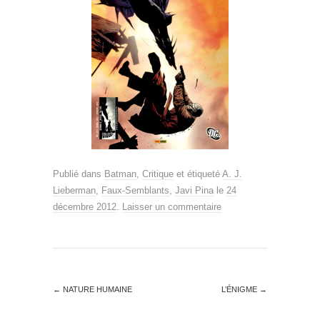
Publié dans
Batman
,
Critique
et étiqueté
A. J.
Lieberman
,
Faux-Semblants
,
Javi Pina
le
24
décembre 2012
.
Laisser un commentaire
←
NATURE HUMAINE
L’ÉNIGME
→