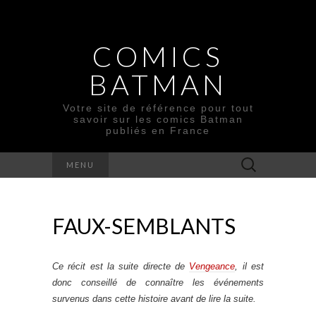
COMICS
BATMAN
Votre site de référence pour tout
savoir sur les comics Batman
publiés en France
Rechercher :
MENU
FAUX-SEMBLANTS
Ce récit est la suite directe de
Vengeance
, il est
donc conseillé de connaître les événements
survenus dans cette histoire avant de lire la suite.