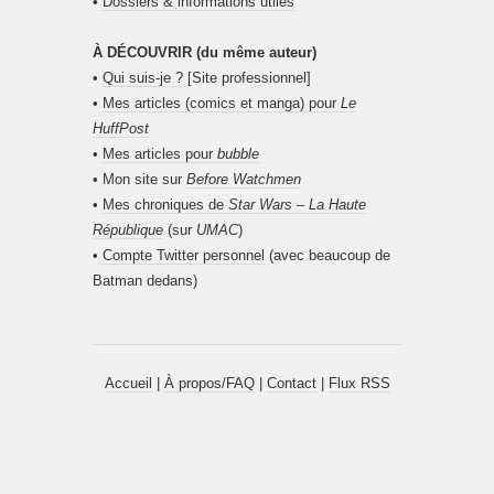
•
Dossiers & informations utiles
À DÉCOUVRIR (du même auteur)
•
Qui suis-je ?
[Site professionnel]
•
Mes articles (comics et manga) pour
Le
HuffPost
•
Mes articles pour
bubble
• Mon site sur
Before Watchmen
•
Mes chroniques de
Star Wars – La Haute
République
(sur
UMAC
)
•
Compte Twitter personnel
(avec beaucoup de
Batman dedans)
Accueil
|
À propos/FAQ
|
Contact
|
Flux RSS