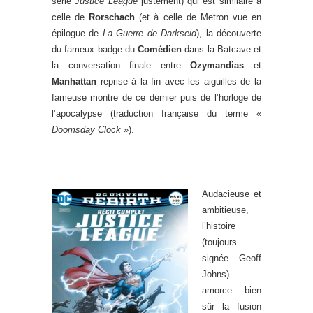
série
Justice League
justement) qui est similaire à
celle de
Rorschach
(et à celle de Metron vue en
épilogue de
La Guerre de Darkseid
), la découverte
du fameux badge du
Comédien
dans la Batcave et
la conversation finale entre
Ozymandias
et
Manhattan
reprise à la fin avec les aiguilles de la
fameuse montre de ce dernier puis de l’horloge de
l’apocalypse (traduction française du terme «
Doomsday Clock
»).
.
Audacieuse et
ambitieuse,
l’histoire
(toujours
signée Geoff
Johns)
amorce bien
sûr la fusion