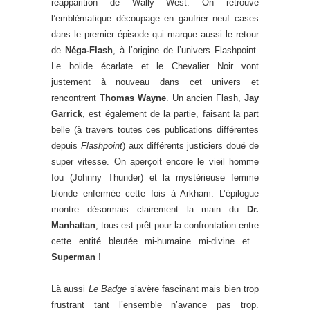
réapparition de Wally West. On retrouve
l’emblématique découpage en gaufrier neuf cases
dans le premier épisode qui marque aussi le retour
de
Néga-Flash
, à l’origine de l’univers Flashpoint.
Le bolide écarlate et le Chevalier Noir vont
justement à nouveau dans cet univers et
rencontrent
Thomas Wayne
. Un ancien Flash,
Jay
Garrick
, est également de la partie, faisant la part
belle (à travers toutes ces publications différentes
depuis
Flashpoint
) aux différents justiciers doué de
super vitesse. On aperçoit encore le vieil homme
fou (Johnny Thunder) et la mystérieuse femme
blonde enfermée cette fois à Arkham. L’épilogue
montre désormais clairement la main du
Dr.
Manhattan
, tous est prêt pour la confrontation entre
cette entité bleutée mi-humaine mi-divine et…
Superman
!
Là aussi
Le Badge
s’avère fascinant mais bien trop
frustrant tant l’ensemble n’avance pas trop.