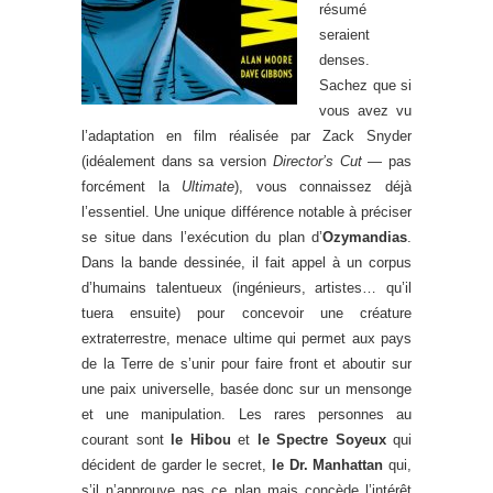
résumé
seraient
denses.
Sachez que si
vous avez vu
l’adaptation en film réalisée par Zack Snyder
(idéalement dans sa version
Director’s Cut
— pas
forcément la
Ultimate
), vous connaissez déjà
l’essentiel. Une unique différence notable à préciser
se situe dans l’exécution du plan d’
Ozymandias
.
Dans la bande dessinée, il fait appel à un corpus
d’humains talentueux (ingénieurs, artistes… qu’il
tuera ensuite) pour concevoir une créature
extraterrestre, menace ultime qui permet aux pays
de la Terre de s’unir pour faire front et aboutir sur
une paix universelle, basée donc sur un mensonge
et une manipulation. Les rares personnes au
courant sont
le Hibou
et
le Spectre Soyeux
qui
décident de garder le secret,
le Dr. Manhattan
qui,
s’il n’approuve pas ce plan mais concède l’intérêt