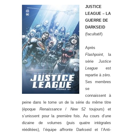
JUSTICE
LEAGUE – LA
GUERRE DE
DARKSEID
(facultatif)
Après
Flashpoint
, la
série
Justice
League
est
repartie à zéro.
Ses membres
se
connaissent à
peine dans le tome un de la série du même titre
(époque
Renaissance
/
New 52
toujours) et
s’unissent pour la première fois. Au cours d’une
dizaine de volumes (puis quatre intégrales
rééditées), l’équipe affronte Darkseid et l’Anti-