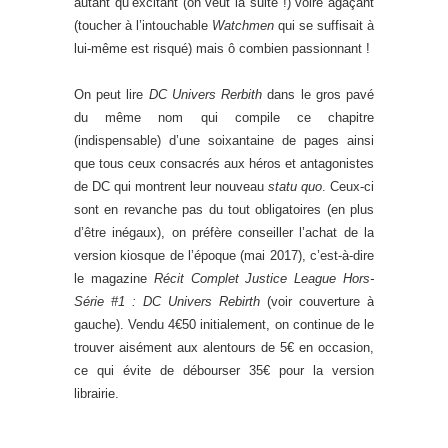
autant qu’excitant (on veut la suite !) voire agaçant
(toucher à l’intouchable
Watchmen
qui se suffisait à
lui-même est risqué) mais ô combien passionnant !
On peut lire
DC Univers Rerbith
dans le gros pavé
du même nom qui compile ce chapitre
(indispensable) d’une soixantaine de pages ainsi
que tous ceux consacrés aux héros et antagonistes
de DC qui montrent leur nouveau
statu quo
. Ceux-ci
sont en revanche pas du tout obligatoires (en plus
d’être inégaux), on préfère conseiller l’achat de la
version kiosque de l’époque (mai 2017), c’est-à-dire
le magazine
Récit Complet Justice League Hors-
Série #1 : DC Univers Rebirth
(voir couverture à
gauche). Vendu 4€50 initialement, on continue de le
trouver aisément aux alentours de 5€ en occasion,
ce qui évite de débourser 35€ pour la version
librairie.