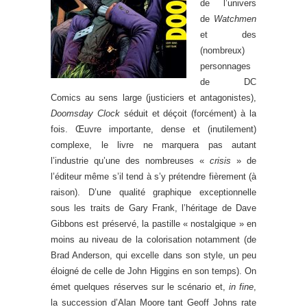
de l’univers
de
Watchmen
et des
(nombreux)
personnages
de DC
Comics au sens large (justiciers et antagonistes),
Doomsday Clock
séduit et déçoit (forcément) à la
fois. Œuvre importante, dense et (inutilement)
complexe, le livre ne marquera pas autant
l’industrie qu’une des nombreuses «
crisis
» de
l’éditeur même s’il tend à s’y prétendre fièrement (à
raison). D’une qualité graphique exceptionnelle
sous les traits de Gary Frank, l’héritage de Dave
Gibbons est préservé, la pastille « nostalgique » en
moins au niveau de la colorisation notamment (de
Brad Anderson, qui excelle dans son style, un peu
éloigné de celle de John Higgins en son temps). On
émet quelques réserves sur le scénario et,
in fine
,
la succession d’Alan Moore tant Geoff Johns rate