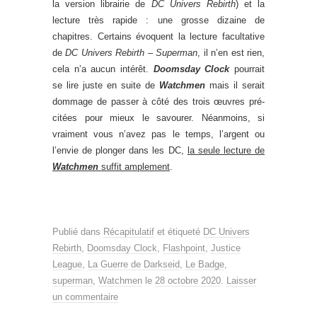
la version librairie de
DC Univers Rebirth
) et la
lecture très rapide : une grosse dizaine de
chapitres. Certains évoquent la lecture facultative
de
DC Univers Rebirth – Superman
, il n’en est rien,
cela n’a aucun intérêt.
Doomsday Clock
pourrait
se lire juste en suite de
Watchmen
mais il serait
dommage de passer à côté des trois œuvres pré-
citées pour mieux le savourer. Néanmoins, si
vraiment vous n’avez pas le temps, l’argent ou
l’envie de plonger dans les DC,
la seule lecture de
Watchmen
suffit amplement
.
Publié dans
Récapitulatif
et étiqueté
DC Univers
Rebirth
,
Doomsday Clock
,
Flashpoint
,
Justice
League
,
La Guerre de Darkseid
,
Le Badge
,
superman
,
Watchmen
le
28 octobre 2020
.
Laisser
un commentaire