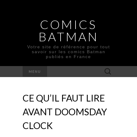
COMICS
BATMAN
Votre site de référence pour tout
savoir sur les comics Batman
publiés en France
Rechercher :
MENU
CE QU’IL FAUT LIRE
AVANT DOOMSDAY
CLOCK