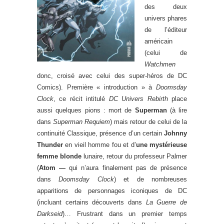
des deux
univers phares
de l’éditeur
américain
(celui de
Watchmen
donc, croisé avec celui des super-héros de DC
Comics). Première « introduction » à
Doomsday
Clock
, ce récit intitulé
DC Univers Rebirth
place
aussi quelques pions : mort de
Superman
(à lire
dans
Superman Requiem
) mais retour de celui de la
continuité Classique, présence d’un certain
Johnny
Thunder
en vieil homme fou et d’
une mystérieuse
femme blonde
lunaire, retour du professeur Palmer
(
Atom —
qui n’aura finalement pas de présence
dans
Doomsday Clock
) et de nombreuses
apparitions de personnages iconiques de DC
(incluant certains découverts dans
La Guerre de
Darkseid
)… Frustrant dans un premier temps