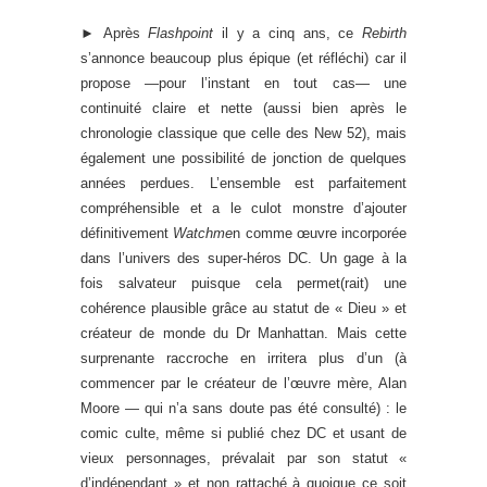
►
Après
Flashpoint
il y a cinq ans, ce
Rebirth
s’annonce beaucoup plus épique (et réfléchi) car il
propose —pour l’instant en tout cas— une
continuité claire et nette (aussi bien après le
chronologie classique que celle des New 52), mais
également une possibilité de jonction de quelques
années perdues. L’ensemble est parfaitement
compréhensible et a le culot monstre d’ajouter
définitivement
Watchme
n comme œuvre incorporée
dans l’univers des super-héros DC. Un gage à la
fois salvateur puisque cela permet(rait) une
cohérence plausible grâce au statut de « Dieu » et
créateur de monde du Dr Manhattan. Mais cette
surprenante raccroche en irritera plus d’un (à
commencer par le créateur de l’œuvre mère, Alan
Moore — qui n’a sans doute pas été consulté) : le
comic culte, même si publié chez DC et usant de
vieux personnages, prévalait par son statut «
d’indépendant » et non rattaché à quoique ce soit