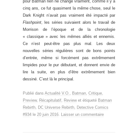
pour Batman rien ne change vraiment, comme il y a
cinq ans, ce fut quasiment la même chose, seul le
Dark Knight n’avait pas vraiment été impacté par
Flashpoint
, les séries suivaient alors le travail de
Morrison de l’époque et de la chronologie
« classique » avec les mêmes alliés et ennemis.
Ce n’est peut-être pas plus mal. Les deux
nouvelles séries régulières sont de bons points
d’entrée, même si forcément pas extrêmement
limpides pour le pur débutant, et donnent envie de
lire la suite, en plus d’être extrêmement bien
dessiné. C’est là le principal.
Publié dans
Actualité V.O.
,
Batman
,
Critique
,
Preview
,
Récapitulatif
,
Review
et étiqueté
Batman
Rebirth
,
DC Universe Rebirth
,
Detective Comics
#934
le
20 juin 2016
.
Laisser un commentaire