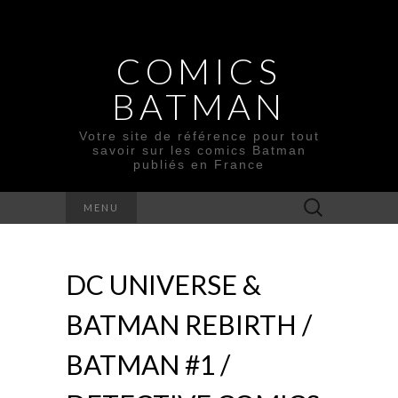
COMICS
BATMAN
Votre site de référence pour tout
savoir sur les comics Batman
publiés en France
Rechercher :
MENU
DC UNIVERSE &
BATMAN REBIRTH /
BATMAN #1 /