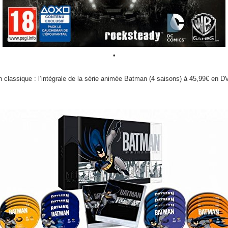
•
 classique : l’intégrale de la série animée Batman (4 saisons) à 45,99€ en 