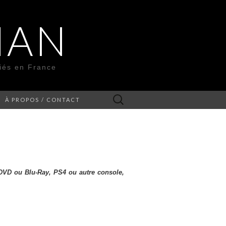
MAN
liés en France
Rechercher :
À PROPOS / CONTACT
 (DVD ou Blu-Ray, PS4 ou autre console,