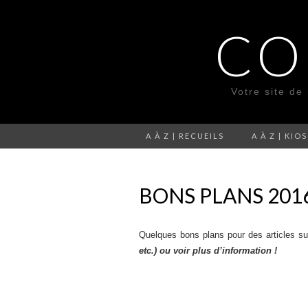
CO
Votre site de
A À Z | RECUEILS
A À Z | KIO
BONS PLANS 201
Quelques bons plans pour des articles s
etc.) ou voir plus d’information !