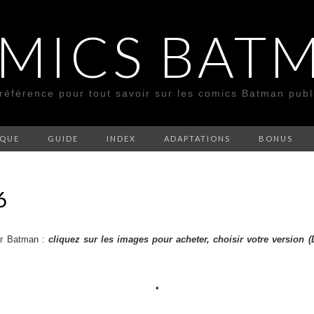
MICS BAT
 référence pour tout savoir sur les comics Batman pub
SQUE
GUIDE
INDEX
ADAPTATIONS
BONUS
6
ur Batman :
cliquez sur les images pour acheter, choisir votre version
•