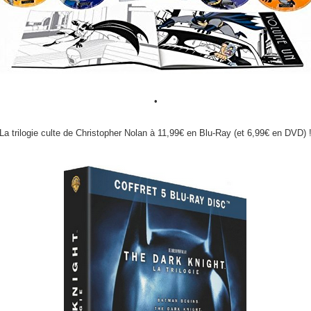
•
La trilogie culte de Christopher Nolan à 11,99€ en Blu-Ray (et 6,99€ en DVD) 