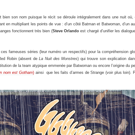
bien son nom puisque le récit se déroule intégralement dans une nuit où,
nt en multipliant les points de vue : d’un côté Batman et Batwoman, d’un aut
anges fonctionnent très bien (
Steve Orlando
est chargé d’unifier les dialog
e ces fameuses séries (leur numéro un respectifs) pour la compréhension glo
 Red Robin (absent de
La Nuit des Monstres
) qui trouve son explication da
stitution de la team atypique emmenée par Batwoman ou encore l’origine du p
n nom est Gotham
)
ainsi que les faits d’armes de Strange (voir plus loin).