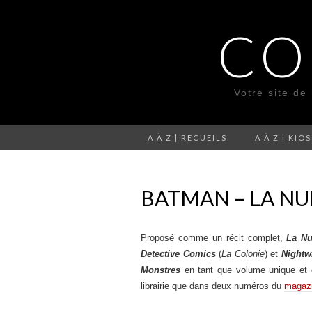
CO
Votre site de
A À Z | RECUEILS
A À Z | KIO
BATMAN – LA NU
Proposé comme un récit complet,
La Nu
Detective Comics
(
La Colonie
) et
Nightw
Monstres
en tant que volume unique et es
librairie que dans deux numéros du
magaz