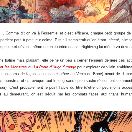
… Comme dit on va à l’essentiel et c’est efficace, chaque petit groupe de j
erdent petit à petit leur calme. Pire : il semblerait qu’en étant infecté, n’im
trompeuse et dévoile même un enjeu intéressant : Nightwing lui-même va deve
ins balisé mais plaisant, elle peine un peu à cerner l’ennemi derrière ces a
et les Monstres
ou
La Proie d’Hugo Strange
pour explorer ce vilain embléma
son corps de façon hallucinante grâce au Venin de Bane) avant de disparaî
es monstres et est évoqué tout le long sans qu’on sache réellement comment 
sûr). C’est probablement le point faible du titre (d’être un peu moins ac
r au demeurant, on est séduit par les combats faces aux titans humano