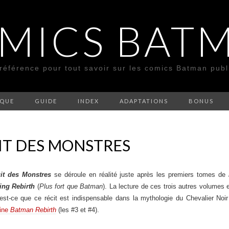
MICS BAT
 référence pour tout savoir sur les comics Batman pub
SQUE
GUIDE
INDEX
ADAPTATIONS
BONUS
IT DES MONSTRES
it des Monstres
se déroule en réalité juste après les premiers tomes de
ing Rebirth
(
Plus fort que Batman
). La lecture de ces trois autres volumes 
t-ce que ce récit est indispensable dans la mythologie du Chevalier Noir 
ine
Batman Rebirth
(les #3 et #4).