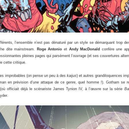
ifférents, l’ensemble n’est pas dénaturé par un style se démarquant trop de
che dite mainstream.
Roge Antonio
et
Andy MacDonald
confère une app
pressionnantes pleines pages qui parsèment l’ouvrage (et ses couvertures alte
de cette critique.
res improbables (on pense un peu à des
kaijus
) et autres grandiloquences i
man en prévision d’une attaque de ce genre, quel homme !). Gotham se ret
où officiait déjà le scénariste James Tynion IV, à l’œuvre sur la série
Ba
yder.