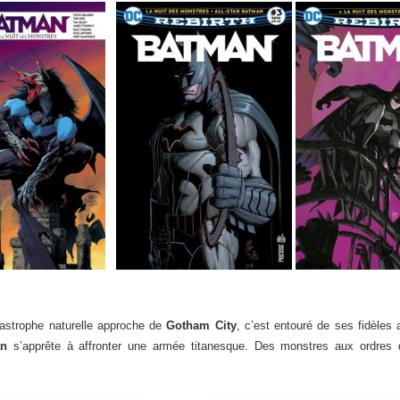
tastrophe naturelle approche de
Gotham City
, c’est entouré de ses fidèles 
an
s’apprête à affronter une armée titanesque. Des monstres aux ordres 