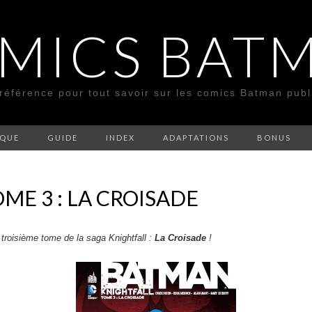
MICS BAT
 référence pour tout savoir sur les comics Batman pub
SQUE
GUIDE
INDEX
ADAPTATIONS
BONUS
ME 3 : LA CROISADE
e troisième tome de la saga Knightfall :
La Croisade
!