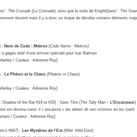
st : The Crusade (La Croisade)
, ainsi que la suite de
KnightQuest : The Sear
brement résumé mais il y a donc un risque de dévoiler certains éléments maje
) :
Nom de Code : Mekros
(Code Name : Mekros)
 à gages doté d’une armure spéciale pour tuer Batman.
Manley / Couleur : Adrienne Roy]
) :
Le Phénix et le Chaos
(Phœnix in Chaos)
.
Manley / Couleur : Adrienne Roy]
: Shadow of the Bat #19 et #20) :
Sans Titre
(
The Tally Man –
L’Encaisseur
)
e est devenu tueur, il « encaisse » les dettes de ses victimes en les tuan
arrano / Couleur : Adrienne Roy]
mics #667) :
Les Mystères de l’Est
(Wild, Wild East)