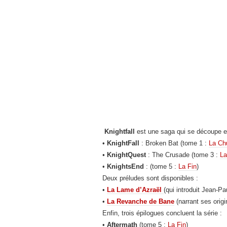
Knightfall
est une saga qui se découpe en 
•
KnightFall
: Broken Bat (tome 1 :
La Ch
•
KnightQuest
: The Crusade (tome 3 :
La
•
KnightsEnd
: (tome 5 :
La Fin
)
Deux préludes sont disponibles :
•
La Lame d’Azraël
(qui introduit Jean-Pa
•
La Revanche de Bane
(narrant ses origi
Enfin, trois épilogues concluent la série :
•
Aftermath
(tome 5 :
La Fin
)