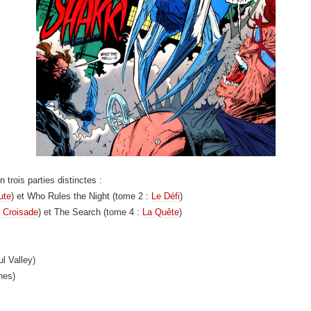
trois parties distinctes :
ute
) et Who Rules the Night (tome 2 :
Le Défi
)
 Croisade
) et The Search (tome 4 :
La Quête
)
ul Valley)
nes)