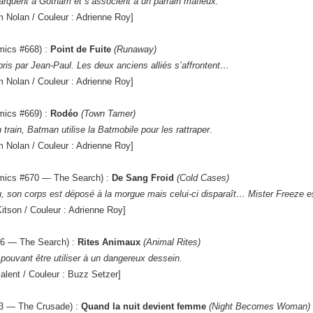
arquent à Gotham et s’associent à un parrain mafieux.
 Nolan / Couleur : Adrienne Roy]
mics #668) :
Point de Fuite
(Runaway)
ris par Jean-Paul. Les deux anciens alliés s’affrontent…
 Nolan / Couleur : Adrienne Roy]
mics #669) :
Rodéo
(Town Tamer)
rain, Batman utilise la Batmobile pour les rattraper.
 Nolan / Couleur : Adrienne Roy]
Comics #670 — The Search) :
De Sang Froid
(Cold Cases)
 son corps est déposé à la morgue mais celui-ci disparaît… Mister Freeze es
itson / Couleur : Adrienne Roy]
06 — The Search) :
Rites Animaux
(Animal Rites)
ouvant être utiliser à un dangereux dessein.
alent / Couleur : Buzz Setzer]
03 — The Crusade) :
Quand la nuit devient femme
(Night Becomes Woman)