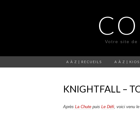
CO
Votre site de
A À Z | RECUEILS
A À Z | KIO
KNIGHTFALL – TO
Après
La Chute
puis
Le Défi
, voici venu l