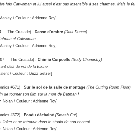
re fois Catwoman et lui aussi n’est pas insensible à ses charmes. Mais le f
Manley / Couleur : Adrienne Roy]
04 — The Crusade) :
Danse d’ombre
(Dark Dance)
e Batman et Catwoman.
Manley / Couleur : Adrienne Roy]
#07 — The Crusade) :
Chimie Corpoelle
(Body Chemistry)
nt délit de vol de la toxine.
alent / Couleur : Buzz Setzer]
Comics #671) :
Sur le sol de la salle de montage
(The Cutting Room Floor)
n de tourner son film sur la mort de Batman !
 Nolan / Couleur : Adrienne Roy]
Comics #672) :
Fondu déchainé
(Smash Cut)
Joker et se retrouve dans le studio de son ennemi.
 Nolan / Couleur : Adrienne Roy]