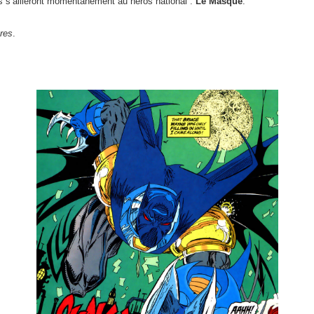
 ils s’allieront momentanément au héros national :
Le Masque
.
tres
.