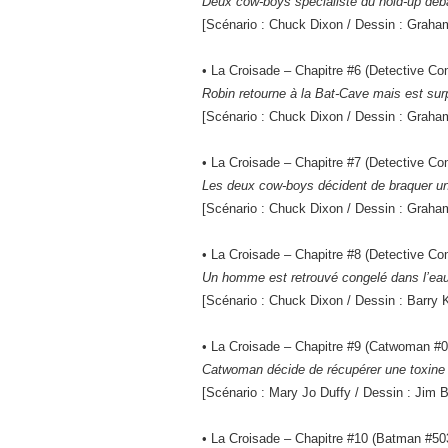
Deux cow-boys spécialiste du hold-up déb
[Scénario : Chuck Dixon / Dessin : Graham
• La Croisade – Chapitre #6 (Detective Co
Robin retourne à la Bat-Cave mais est surp
[Scénario : Chuck Dixon / Dessin : Graham
• La Croisade – Chapitre #7 (Detective Co
Les deux cow-boys décident de braquer un t
[Scénario : Chuck Dixon / Dessin : Graham
• La Croisade – Chapitre #8 (Detective 
Un homme est retrouvé congelé dans l’eau,
[Scénario : Chuck Dixon / Dessin : Barry K
• La Croisade – Chapitre #9 (Catwoman #
Catwoman décide de récupérer une toxine p
[Scénario : Mary Jo Duffy / Dessin : Jim B
• La Croisade – Chapitre #10 (Batman #5