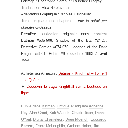
Lettrage : Christophe Semal et Laurence Hingray
Traduction : Alex Nikolavitch
Adaptation Graphique : Nicolas Cardheilac
Titres originaux des chapitres :
voir le détail par
chapitre ci-dessus
Première publication originale dans contient
Batman #505-508, Shadow of the Bat #24-27,
Detective Comics #674-675, Legends of the Dark
Knight #59-61, Robin #9 d’octobre 1993 à avril
1994.
Acheter sur Amazon :
Batman • Knightfall – Tome 4
: La Quête
►
Découvrir la saga Knightfall sur la boutique en
ligne
.
Publié dans
Batman
,
Critique
et étiqueté
Adrienne
Roy
,
Alan Grant
,
Bob Wiacek
,
Chuck Dixon
,
Dennis
O'Neil
,
Digital Chameleon
,
Doug Moench
,
Edouardo
Barreto
,
Frank McLaughlin
,
Graham Nolan
,
Jim