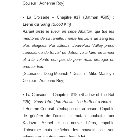
Couleur : Adrienne Roy]
• La Croisade – Chapitre #17 (Batman #505) :
Liens du Sang
(
Blood Kin
)
Azrael piste le tueur en série Abattoir, qui tue les
membres de sa famille, même les liens de sang les
plus éloignés. Par ailleurs, Jean-Paul Valley prend
conscience du travail de détective à faire en amont
et à la volonté non pas de punir mais protéger en
premier lieu.
[Scénario : Doug Moench / Dessin : Mike Manley /
Couleur : Adrienne Roy]
• La Croisade – Chapitre #18 (Shadow of the Bat
#25) :
Sans Titre
(
Joe Public: The Birth of a Hero
)
L’Homme-Corrosif s’échappe de sa prison. Capable
de générer de l’acide, le mutant souhaite tuer
Kadavre. Azrael et un nouvel héros, capable
d’absorber puis relâcher les pouvoirs de son
adversaire, se dresseront face à lui.