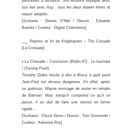
personnes à distance. Son enfance explique alors
son lien avec Asp : tous les deux étaient frères et
sœurs adoptés.
[Scénario : Dennis O’Neil / Dessin : Eduardo
Barreto / Couleur : Digital Chameleon]
___ Reprise et fin de Knightquest – The Crusade
[La Croisade]
• La Croisade – Conclusion (Robin #7) : Le tournant
! (
Turning Point
)
Timothy Drake hésite à dire à Bruce à quel point
Jean-Paul est devenu dangereux. En effet, après
sa guérison, Wayne envisage de rester en retraite
de Batman. Mais lorsqu’il comprend ce qu’il se
passe, il se doit de faire une remise en forme
rapide…
[Scénario : Chuck Dixon / Dessin : Tom Grummett /
Couleur : Adrienne Roy]