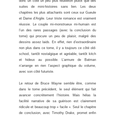
donc un côté un peu plus feuilleton plutôt que des
suites de mini-histoires sans lien. Les deux
chapitres les plus attachants sont ceux sur Gueule
et Dame d’Argile. Leur triste romance est vraiment
réussie. Le couple mi-monstrueux mi-humain est
l’un des rares passages (avec la conclusion du
tome) qui procure un peu de plaisir, malgré des
dessins assez laids. En effet, rien d’extraordinaire
non plus dans ce tome, il y a toujours ce côté old-
school, tantôt nostalgique et agréable, tantôt kitch
et hideux au possible. L’armure de Batman
n’arrange en rien l’aspect graphique du volume,
avec son côté futuriste.
Le retour de Bruce Wayne semble être, comme
dans le tome précédent, le seul élément qui fait
avancer concrètement l’histoire. Mais hélas la
facilité narrative de sa guérison est clairement
ridicule et beaucoup trop « facile ». Seul le chapitre
de conclusion, avec Timothy Drake, promet enfin