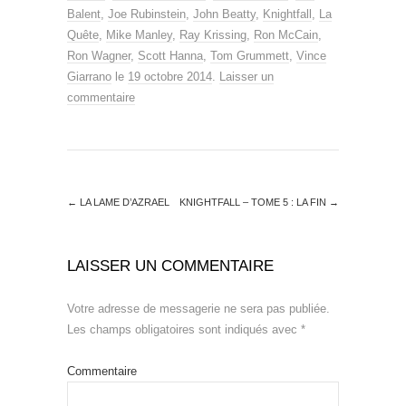
Balent
,
Joe Rubinstein
,
John Beatty
,
Knightfall
,
La
Quête
,
Mike Manley
,
Ray Krissing
,
Ron McCain
,
Ron Wagner
,
Scott Hanna
,
Tom Grummett
,
Vince
Giarrano
le
19 octobre 2014
.
Laisser un
commentaire
←
LA LAME D’AZRAEL
KNIGHTFALL – TOME 5 : LA FIN
→
LAISSER UN COMMENTAIRE
Votre adresse de messagerie ne sera pas publiée.
Les champs obligatoires sont indiqués avec
*
Commentaire