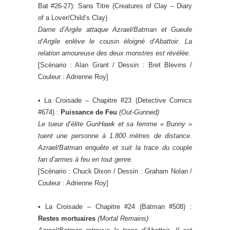
Bat #26-27): Sans Titre (Creatures of Clay – Diary
of a Lover/Child’s Clay)
Dame d’Argile attaque Azrael/Batman et Gueule
d’Argile enlève le cousin éloigné d’Abattoir. La
relation amoureuse des deux monstres est révélée.
[Scénario : Alan Grant / Dessin : Bret Blevins /
Couleur : Adrienne Roy]
• La Croisade – Chapitre #23 (Detective Comics
#674) :
Puissance de Feu
(
Out-Gunned
)
Le tueur d’élite GunHawk et sa femme « Bunny »
tuent une personne à 1.800 mètres de distance.
Azrael/Batman enquête et suit la trace du couple
fan d’armes à feu en tout genre.
[Scénario : Chuck Dixon / Dessin : Graham Nolan /
Couleur : Adrienne Roy]
• La Croisade – Chapitre #24 (Batman #508) :
Restes mortuaires
(
Mortal Remains
)