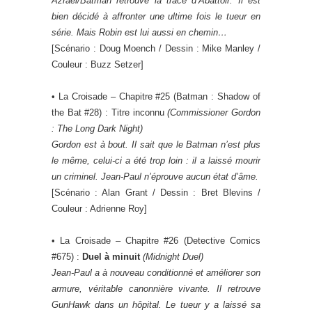
Azrael/Batman retrouve la trace d’Abattoir. Il est
bien décidé à affronter une ultime fois le tueur en
série. Mais Robin est lui aussi en chemin…
[Scénario : Doug Moench / Dessin : Mike Manley /
Couleur : Buzz Setzer]
• La Croisade – Chapitre #25 (Batman : Shadow of
the Bat #28) : Titre inconnu
(Commissioner Gordon
: The Long Dark Night)
Gordon est à bout. Il sait que le Batman n’est plus
le même, celui-ci a été trop loin : il a laissé mourir
un criminel. Jean-Paul n’éprouve aucun état d’âme.
[Scénario : Alan Grant / Dessin : Bret Blevins /
Couleur : Adrienne Roy]
• La Croisade – Chapitre #26 (Detective Comics
#675) :
Duel à minuit
(
Midnight Duel
)
Jean-Paul a à nouveau conditionné et améliorer son
armure, véritable canonnière vivante. Il retrouve
GunHawk dans un hôpital. Le tueur y a laissé sa