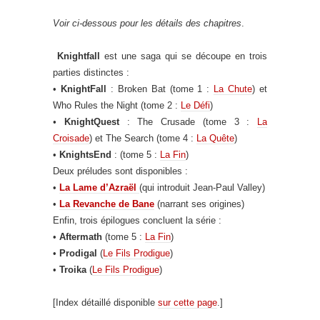
Voir ci-dessous pour les détails des chapitres
.
Knightfall
est une saga qui se découpe en trois
parties distinctes :
•
KnightFall
: Broken Bat (tome 1 :
La Chute
) et
Who Rules the Night (tome 2 :
Le Défi
)
•
KnightQuest
: The Crusade (tome 3 :
La
Croisade
) et The Search (tome 4 :
La Quête
)
•
KnightsEnd
: (tome 5 :
La Fin
)
Deux préludes sont disponibles :
•
La Lame d’Azraël
(qui introduit Jean-Paul Valley)
•
La Revanche de Bane
(narrant ses origines)
Enfin, trois épilogues concluent la série :
•
Aftermath
(tome 5 :
La Fin
)
•
Prodigal
(
Le Fils Prodigue
)
•
Troika
(
Le Fils Prodigue
)
[Index détaillé disponible
sur cette page
.]