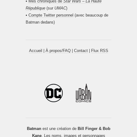
•
Mes chroniques de
Star Wars – La Haute
République
(sur
UMAC
)
•
Compte Twitter personnel
(avec beaucoup de
Batman dedans)
Accueil
|
À propos/FAQ
|
Contact
|
Flux RSS
Batman
est une création de
Bill Finger & Bob
Kane
. Les noms, images et personnages