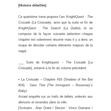
[Histoire détaillée]
Ce quatrième tome propose l’arc
KnightQuest : The
Crusade (La Croisade)
, ainsi que la suite et fin de
KnightQuest : The Search
(
La Quête
), et se
compose de la façon suivante (attention chaque
chapitre est sobrement résumé mais il y a donc un
risque de dévoiler certains éléments majeurs de la
saga) :
___ Suite de Knightquest – The Crusade [La
Croisade], entamé à la fin du volume précédent
• La Croisade – Chapitre #16 (Shadow of the Bat
#24) :
Sans Titre
(The Immigrant – Rosemary’s
Baby
)
Azrael enquête sur un trafic de bébés, enlevés aux
démunis et revendus dans la ville.
[Scénario : Alan Grant / Dessin : Vince Giarrano /