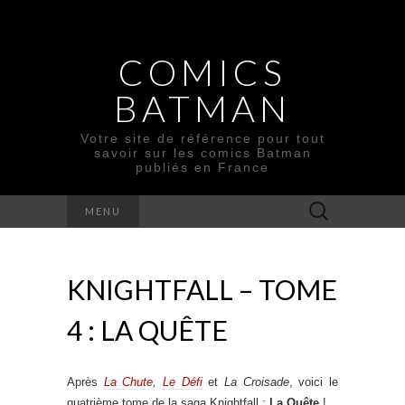
COMICS
BATMAN
Votre site de référence pour tout
savoir sur les comics Batman
publiés en France
Rechercher :
MENU
KNIGHTFALL – TOME
4 : LA QUÊTE
Après
La Chute
,
Le Défi
et
La Croisade
, voici le
quatrième tome de la saga Knightfall :
La Quête
!