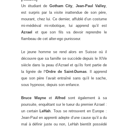
Un étudiant de
Gotham City
,
Jean-Paul Valley
,
est surpris par la visite inattendue de son père,
mourant, chez lui. Ce dernier, affublé d’un costume
mi-médiéval mi-robotique, lui apprend qu’il est
Azrael
et que son fils va devoir reprendre le
flambeau de cet alter-ego punisseur.
Le jeune homme se rend alors en Suisse où il
découvre que sa famille se succède depuis le XIVe
siècle dans la peau d’Azrael et qu’ils font partie de
la lignée de l
‘Ordre de Saint-Dumas
. Il apprend
que son père l’avait entraîné sans qu’il le sache,
sous hypnose, depuis son enfance.
Bruce Wayne
et
Alfred
sont également à sa
poursuite, enquêtant sur le tueur du premier Azrael :
un certain
LeHah
. Tous se retrouvent en Europe :
Jean-Paul en apprenti adepte d’une cause qu’il a du
mal à définir juste ou non, LeHah bientôt possédé