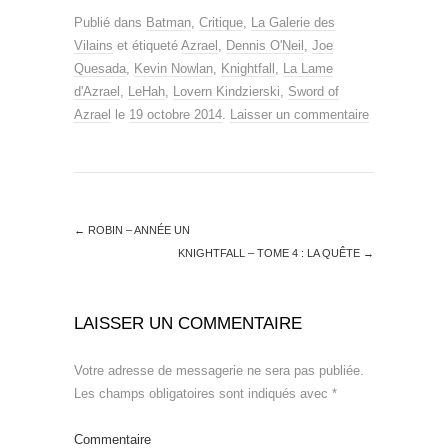
Publié dans
Batman
,
Critique
,
La Galerie des
Vilains
et étiqueté
Azrael
,
Dennis O'Neil
,
Joe
Quesada
,
Kevin Nowlan
,
Knightfall
,
La Lame
d'Azrael
,
LeHah
,
Lovern Kindzierski
,
Sword of
Azrael
le
19 octobre 2014
.
Laisser un commentaire
←
ROBIN – ANNÉE UN
KNIGHTFALL – TOME 4 : LA QUÊTE
→
LAISSER UN COMMENTAIRE
Votre adresse de messagerie ne sera pas publiée.
Les champs obligatoires sont indiqués avec
*
Commentaire