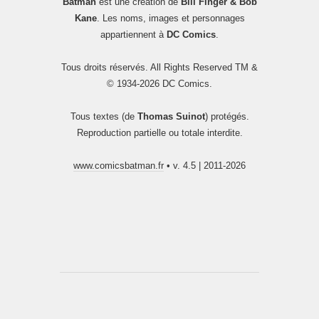
Batman
est une création de
Bill Finger & Bob
Kane
. Les noms, images et personnages
appartiennent à
DC Comics
.
Tous droits réservés. All Rights Reserved TM &
© 1934-2026 DC Comics.
Tous textes (de
Thomas Suinot
) protégés.
Reproduction partielle ou totale interdite.
www.comicsbatman.fr
• v. 4.5 | 2011-2026