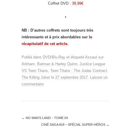
Coffret DVD :
39,99€
•
NB : D’autres coffrets sont toujours très
intéressants et à prix abordables sur
le
récapitulatif de cet article
.
Publié dans
DVD/Blu-Ray
et étiqueté
Assaut sur
Arkham
,
Batman & Harley Quinn
,
Justice League
VS Teen Titans
,
Teen Titans : The Judas Contract
,
The Killing Joker
le
27 septembre 2017
.
Laisser un
commentaire
←
NO MAN’S LAND – TOME 04
CINÉ SAGA #18 – SPÉCIAL SUPER-HÉROS
→