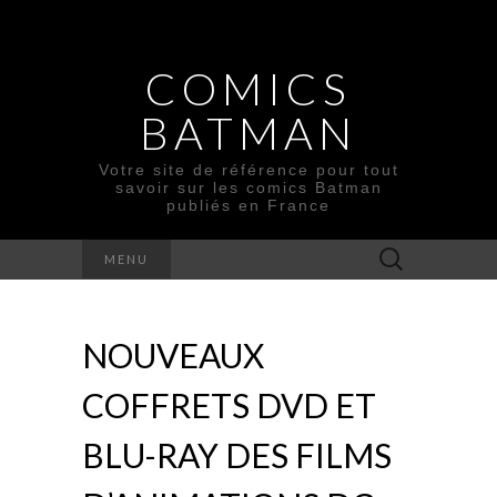
COMICS
BATMAN
Votre site de référence pour tout
savoir sur les comics Batman
publiés en France
Rechercher :
MENU
NOUVEAUX
COFFRETS DVD ET
BLU-RAY DES FILMS