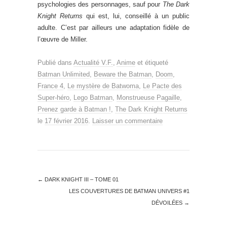
psychologies des personnages, sauf pour
The Dark
Knight Returns
qui est, lui, conseillé à un public
adulte. C’est par ailleurs une adaptation fidèle de
l’œuvre de Miller.
Publié dans
Actualité V.F.
,
Anime
et étiqueté
Batman Unlimited
,
Beware the Batman
,
Doom
,
France 4
,
Le mystère de Batwoma
,
Le Pacte des
Super-héro
,
Lego Batman
,
Monstrueuse Pagaille
,
Prenez garde à Batman !
,
The Dark Knight Returns
le
17 février 2016
.
Laisser un commentaire
←
DARK KNIGHT III – TOME 01
LES COUVERTURES DE BATMAN UNIVERS #1
DÉVOILÉES
→