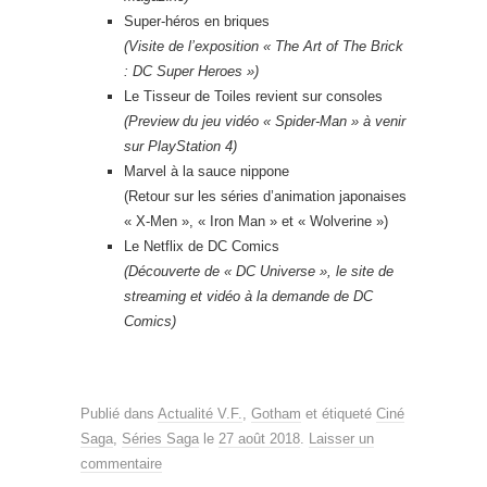
Super-héros en briques
(Visite de l’exposition « The Art of The Brick
: DC Super Heroes »)
Le Tisseur de Toiles revient sur consoles
(Preview du jeu vidéo « Spider-Man » à venir
sur PlayStation 4)
Marvel à la sauce nippone
(Retour sur les séries d’animation japonaises
« X-Men », « Iron Man » et « Wolverine »)
Le Netflix de DC Comics
(Découverte de « DC Universe », le site de
streaming et vidéo à la demande de DC
Comics)
Publié dans
Actualité V.F.
,
Gotham
et étiqueté
Ciné
Saga
,
Séries Saga
le
27 août 2018
.
Laisser un
commentaire