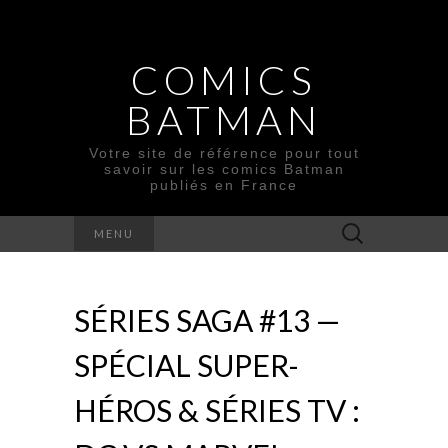
COMICS
BATMAN
Votre site de référence pour tout
savoir sur les comics Batman
publiés en France
Rechercher :
MENU
SÉRIES SAGA #13 —
SPÉCIAL SUPER-
HÉROS & SÉRIES TV :