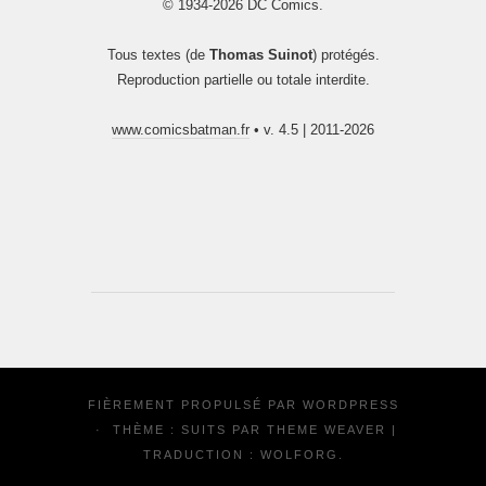
© 1934-2026 DC Comics.
Tous textes (de
Thomas Suinot
) protégés.
Reproduction partielle ou totale interdite.
www.comicsbatman.fr
• v. 4.5 | 2011-2026
FIÈREMENT PROPULSÉ PAR
WORDPRESS
·
THÈME : SUITS PAR
THEME WEAVER
|
TRADUCTION :
WOLFORG
.