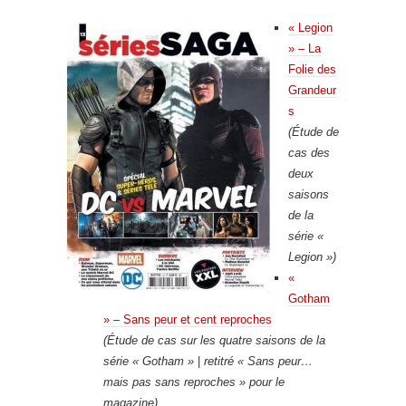
« Legion
» – La
Folie des
Grandeur
s
(Étude de
cas des
deux
saisons
de la
série «
Legion »)
«
Gotham
» – Sans peur et cent reproches
(Étude de cas sur les quatre saisons de la
série « Gotham »
|
retitré « Sans peur…
mais pas sans reproches » pour le
magazine)