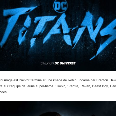
n tournage est bientôt terminé et une image de Robin, incarné par Brenton Thwa
ra sur l’équipe de jeune super-héros : Robin, Starfire, Raven, Beast Boy, Haw
odes.