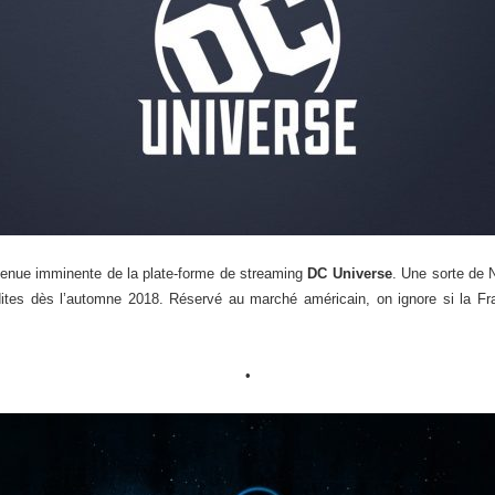
enue imminente de la plate-forme de streaming
DC Universe
. Une sorte de 
édites dès l’automne 2018. Réservé au marché américain, on ignore si la F
•