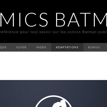
MICS BAT
 référence pour tout savoir sur les comics Batman pub
SQUE
GUIDE
INDEX
ADAPTATIONS
BONUS