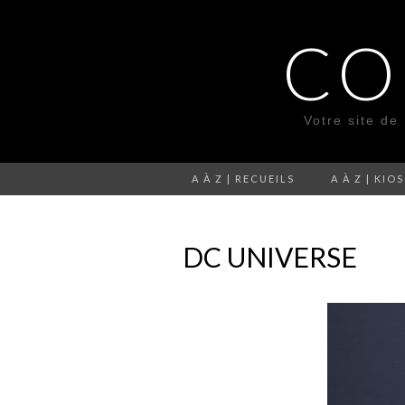
CO
Votre site de
A À Z | RECUEILS
A À Z | KIO
DC UNIVERSE