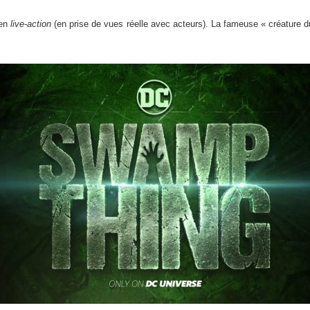
 en
live-action
(en prise de vues réelle avec acteurs). La fameuse « créature d