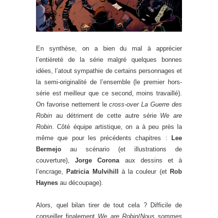
En synthèse, on a bien du mal à apprécier
l’entièreté de la série malgré quelques bonnes
idées, l’atout sympathie de certains personnages et
la semi-originalité de l’ensemble (le premier hors-
série est meilleur que ce second, moins travaillé).
On favorise nettement le
cross-over La Guerre des
Robin
au détriment de cette autre série
We are
Robin
. Côté équipe artistique, on a à peu près la
même que pour les précédents chapitres :
Lee
Bermejo
au scénario (et illustrations de
couverture),
Jorge Corona
aux dessins et à
l’encrage,
Patricia Mulvihill
à la couleur (et
Rob
Haynes
au découpage).
Alors, quel bilan tirer de tout cela ? Difficile de
conseiller finalement
We are Robin
/
Nous sommes