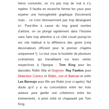
héros costumés, on n’a pas trop de mal à s’y
repérer. Il faudra en revanche fermer les yeux pour
espérer une homogénéité graphique (forcément)
mais… ce n’est étonnamment pas trop dérangeant
ici. Peut-être à cause du trop grand nombre
d’artiste, on se plonge rapidement dans l’histoire
sans faire trop attention à ce côté visuel puisqu’on
est vite habitué à la différence des genre (cinq
dessinateurs officient pour le premier chapitre
uniquement !). Le tout sous la houlette de plusieurs
scénaristes qui travaillaient sur leurs séries
respectives à l’époque :
Tom King
pour les
épisodes
Robin War
et
Grayson
,
Ray Fawkes
pour
Detective Comics
et
Robin, son of Batman
et enfin
Lee Bermejo
pour
We are Robin
(voir ci-après). Nul
doute qu’il y a eu concertation entre les trois
auteurs pour garder une cohérence entre les
évènements, à priori initié et chapeauté par Tom
King.