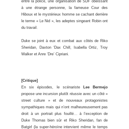
entre la police, une organisation de SDF obéissant
à une étrange personne, la fameuse Cour des
Hiboux et le mystérieux homme se cachant derrière
le terme « Le Nid », les adeptes singeant Robin ont
du travail.
Duke se joint à eux et combat aux côtés de Riko
Sheridan, Daxton ‘Dax Chill, Isabella Ortiz, Troy
Walker et Anre ‘Dre’ Cipriani.
.
.
[Critique]
En six épisodes, le scénariste
Lee Bermejo
propose une incursion plutôt réussie avec un côté «
street culture » et de nouveaux protagonistes
sympathiques mais qui n’ont malheureusement pas
droit à un portrait plus fouillé… à l’exception de
Duke Thomas bien sûr et Riko Sheridan, fan de
Batgirl (la super-héroïne intervient même le temps