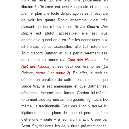
Voilà un récit qui mériterait une publication en
librairie ! L’histoire est assez originale et met au
premier plan une foule de protagonistes. Il est rare
de voir les quatre Robin ensemble, c’est très
plaisant de les retrouver ici. Si
La Guerre des
Robin
est plutôt accessible, elle est plus
appréciable quand on a en tête les connexions aux
différentes séries auxquelles elle fait référence.
Tout d’abord
Batman
et plus particulièrement ses
deux premiers tomes (
La Cour des Hiboux
et
La
Nuit des Hiboux
) et ses deux derniers tomes (
La
Relève
,
partie 1
et
partie 2
). En effet, le récit se
déroule en parallèle de cette conclusion, lorsque
Bruce Wayne est amnésique et que Batman est
désormais incarné par James Gordon lui-même,
fortement aidé par une armure géante high-tech. De
même, la traditionnelle Cour des Hiboux trouve ici
légitimement une place de choix et permet même
d’être une « suite » à leur arc narratif. Créée par
Scott Snyder dans les deux titres pré-mentionnés,