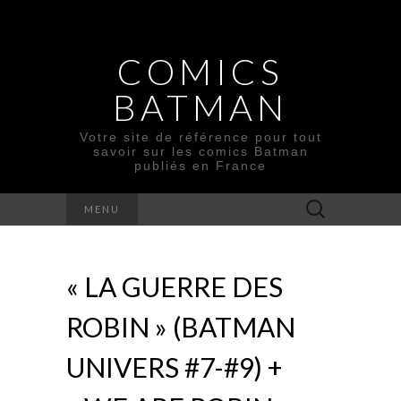
COMICS
BATMAN
Votre site de référence pour tout
savoir sur les comics Batman
publiés en France
Rechercher :
MENU
« LA GUERRE DES
ROBIN » (BATMAN
UNIVERS #7-#9) +