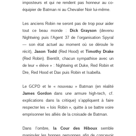
imposteurs et qui ne rendent pas honneur au co-
équipier de Batman ni au Chevalier Noir lui-même.
Les anciens Robin ne seront pas de trop pour aider
tout ce beau monde :
Dick Grayson
(devenu
Nightwing puis l’Agent 37 de l’organisation Spyral
— son état actuel au moment où se déroule le
récit),
Jason Todd
(Red Hood) et
Timothy Drake
(Red Robin). Bientôt, chacun sympathise avec un
de leur « élève » : Nightwing et Duke, Red Robin et
Dre, Red Hood et Dax puis Robin et Isabella.
Le GCPD et le « nouveau » Batman (en réalité
James Gordon
dans une armure high-tech, cf.
explications dans la critique) s’appliquent à faire
respecter les « lois Robin », quitte à se battre voire
emprisonner les alliés de la croisade de Batman.
Dans l’ombre,
la Cour des Hiboux
semble
manipuler les bonnes personnes afin de concevoir