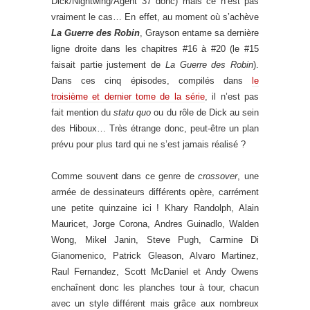
Dick/Nightwing/Agent 37 donc) mais ce n’est pas
vraiment le cas… En effet, au moment où s’achève
La Guerre des Robin
, Grayson entame sa dernière
ligne droite dans les chapitres #16 à #20 (le #15
faisait partie justement de
La Guerre des Robin
).
Dans ces cinq épisodes, compilés dans
le
troisième et dernier tome de la série
, il n’est pas
fait mention du
statu quo
ou du rôle de Dick au sein
des Hiboux… Très étrange donc, peut-être un plan
prévu pour plus tard qui ne s’est jamais réalisé ?
Comme souvent dans ce genre de
crossover
, une
armée de dessinateurs différents opère, carrément
une petite quinzaine ici ! Khary Randolph, Alain
Mauricet, Jorge Corona, Andres Guinadlo, Walden
Wong, Mikel Janin, Steve Pugh, Carmine Di
Gianomenico, Patrick Gleason, Alvaro Martinez,
Raul Fernandez, Scott McDaniel et Andy Owens
enchaînent donc les planches tour à tour, chacun
avec un style différent mais grâce aux nombreux