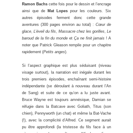
Ramon Bachs
cette fois pour le dessin et l’encrage
ainsi que de
Mat Lopes
pour les couleurs. Six
autres épisodes ferment donc cette grande
aventures (300 pages environ au total) :
Cœur de
glace
,
L’éveil du fils
,
Massacre chez les gorilles
,
Le
baroud de la fin du monde
et
Ça ne finit jamais
! A
noter que Patrick Gleason rempile pour un chapitre
rapidement (
Petits anges
).
Si l’aspect graphique est plus séduisant (niveau
visage surtout), la narration est inégale durant les
trois premiers épisodes, enchaînant semi-histoire
indépendante (se déroulant à nouveau durant l’An
de Sang) et suite de ce qu’on a lu juste avant.
Bruce Wayne est toujours amnésique, Damian se
réfugie dans la Batcave avec Goliath, Titus (son
chien), Pennyworth (un chat) et même la Bat-Vache
(!), avec la complicité d’Alfred. Ce segment aurait
pu être approfondi (la tristesse du fils face à un