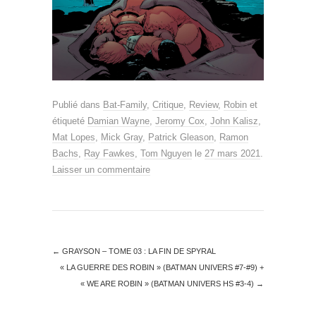
Publié dans
Bat-Family
,
Critique
,
Review
,
Robin
et
étiqueté
Damian Wayne
,
Jeromy Cox
,
John Kalisz
,
Mat Lopes
,
Mick Gray
,
Patrick Gleason
,
Ramon
Bachs
,
Ray Fawkes
,
Tom Nguyen
le
27 mars 2021
.
Laisser un commentaire
←
GRAYSON – TOME 03 : LA FIN DE SPYRAL
« LA GUERRE DES ROBIN » (BATMAN UNIVERS #7-#9) +
« WE ARE ROBIN » (BATMAN UNIVERS HS #3-4)
→