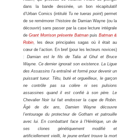
dans la bande dessinée, un bon récapitulatif
d’Urban Comics (intitulé
Tu ne tueras point
) permet
de se remémorer l’histoire de Damian Wayne (ou la
découvrir) sans passer par la case lecture intégrale
de
Grant Morrison présente Batman
puis
Batman &
Robin
, les deux principales sagas où il était au
cœur de l’action. En bref (pour les lecteurs novices)
:
Damian est le fils de Talia al Ghul et Bruce
Wayne. Ce dernier ignorait son existence. La Ligue
des Assassins l’a entraîné et formé pour devenir un
puissant tueur. Têtu, buté et orgueilleux, le garçon
ne contrôle pas sa colère ni ses pulsions
assassines quand il est confié à son père. Le
Chevalier Noir lui fait endosser la cape de Robin.
Âgé de dix ans, Damien Wayne découvre
l’entourage du protecteur de Gotham et patrouille
avec lui. En combattant face à l’Hérétique, un de
ses clones génétiquement modifié et
artificiellement vieilli, le jeune enfant trouve la mort