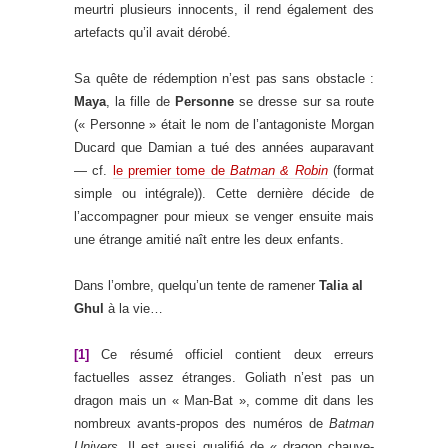
meurtri plusieurs innocents, il rend également des
artefacts qu’il avait dérobé.
Sa quête de rédemption n’est pas sans obstacle :
Maya
, la fille de
Personne
se dresse sur sa route
(« Personne » était le nom de l’antagoniste Morgan
Ducard que Damian a tué des années auparavant
— cf.
le premier tome de
Batman & Robin
(format
simple ou intégrale)). Cette dernière décide de
l’accompagner pour mieux se venger ensuite mais
une étrange amitié naît entre les deux enfants.
Dans l’ombre, quelqu’un tente de ramener
Talia al
Ghul
à la vie…
[1]
Ce résumé officiel contient deux erreurs
factuelles assez étranges. Goliath n’est pas un
dragon mais un « Man-Bat », comme dit dans les
nombreux avants-propos des numéros de
Batman
Univers
. Il est aussi qualifié de « dragon chauve-