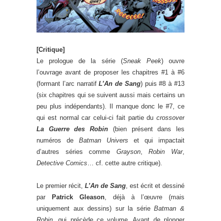
[Critique]
Le prologue de la série (
Sneak Peek
) ouvre
l’ouvrage avant de proposer les chapitres #1 à #6
(formant l’arc narratif
L’An de Sang
) puis #8 à #13
(six chapitres qui se suivent aussi mais certains un
peu plus indépendants). Il manque donc le #7, ce
qui est normal car celui-ci fait partie du
crossover
La Guerre des Robin
(bien présent dans les
numéros de
Batman Univers
et qui impactait
d’autres séries comme
Grayson
,
Robin War
,
Detective Comics
… cf. cette autre critique).
Le premier récit,
L’An de Sang
, est écrit et dessiné
par
Patrick Gleason
, déjà à l’œuvre (mais
uniquement aux dessins) sur la série
Batman &
Robin
, qui précède ce volume. Avant de plonger