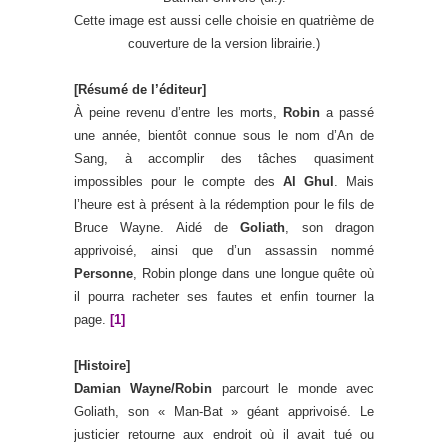
Cette image est aussi celle choisie en quatrième de
couverture de la version librairie.)
[Résumé de l’éditeur]
À peine revenu d’entre les morts,
Robin
a passé
une année, bientôt connue sous le nom d’An de
Sang, à accomplir des tâches quasiment
impossibles pour le compte des
Al Ghul
. Mais
l’heure est à présent à la rédemption pour le fils de
Bruce Wayne. Aidé de
Goliath
, son dragon
apprivoisé, ainsi que d’un assassin nommé
Personne
, Robin plonge dans une longue quête où
il pourra racheter ses fautes et enfin tourner la
page.
[1]
[Histoire]
Damian Wayne/Robin
parcourt le monde avec
Goliath, son « Man-Bat » géant apprivoisé. Le
justicier retourne aux endroit où il avait tué ou