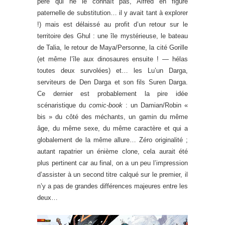
père qui ne le connaît pas, Alfred en figure
paternelle de substitution… il y avait tant à explorer
!) mais est délaissé au profit d’un retour sur le
territoire des Ghul : une île mystérieuse, le bateau
de Talia, le retour de Maya/Personne, la cité Gorille
(et même l’île aux dinosaures ensuite ! — hélas
toutes deux survolées) et… les Lu’un Darga,
serviteurs de Den Darga et son fils Suren Darga.
Ce dernier est probablement la pire idée
scénaristique du
comic-book
: un Damian/Robin «
bis » du côté des méchants, un gamin du même
âge, du même sexe, du même caractère et qui a
globalement de la même allure… Zéro originalité ;
autant rapatrier un énième clone, cela aurait été
plus pertinent car au final, on a un peu l’impression
d’assister à un second titre calqué sur le premier, il
n’y a pas de grandes différences majeures entre les
deux…