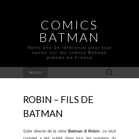
COMICS
BATMAN
Votre site de référence pour tout
savoir sur les comics Batman
publiés en France
Rechercher :
MENU
ROBIN – FILS DE
BATMAN
Suite directe de la série
Batman & Robin
, ce récit
complet a été publié dans tous les numéros du