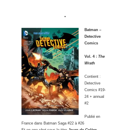
•
Batman –
Detective
Comics
Vol. 4 :
The
Wrath
Contient :
Detective
Comics #19-
24 + annual
#2
Publié en
France dans Batman Saga #22 à #26
Et en
one-shot
sous le titre
Jours de Colère