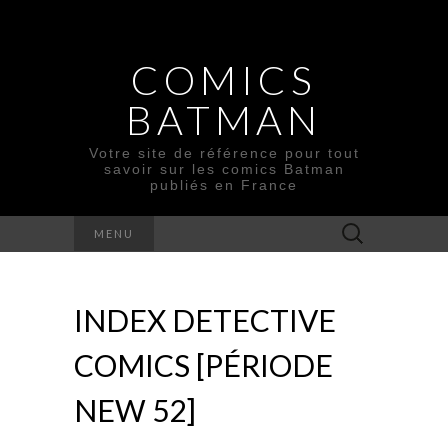
COMICS
BATMAN
Votre site de référence pour tout
savoir sur les comics Batman
publiés en France
Rechercher :
MENU
INDEX DETECTIVE
COMICS [PÉRIODE
NEW 52]