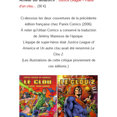
Acheter sur
amazon.fr
:
Justice League –
Faute
d’un clou…
(30 €)
Ci-dessous les deux couvertures de la précédente
édition française chez Panini Comics (2006).
À noter qu’Urban Comics a conservé la traduction
de Jérémy Manesse de l’époque.
L’équipe de super-héros était
Justice League of
America
et
Un autre clou
avait été renommé
Le
Clou 2
.
(Les illustrations de cette critique proviennent de
ces éditions.)