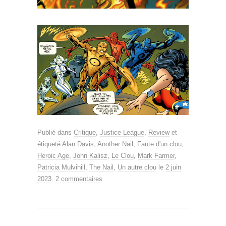
Publié dans
Critique
,
Justice League
,
Review
et
étiqueté
Alan Davis
,
Another Nail
,
Faute d'un clou
,
Heroic Age
,
John Kalisz
,
Le Clou
,
Mark Farmer
,
Patricia Mulvihill
,
The Nail
,
Un autre clou
le
2 juin
2023
.
2 commentaires