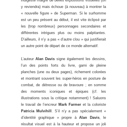
indigeste malgré de belles expositions visuelles (on
y reviendra) mais échoue (à nouveau) à montrer la
« nouvelle figure » de Superman. Si le surhomme
est un peu présent au début, il est vite éclipsé par
les (trop nombreux) personnages secondaires et
différentes intrigues plus ou moins palpitantes.
D’ailleurs, il n’y a pas « d’autre clou » qui justifierait
un autre point de départ de ce monde alternatif.
L’auteur
Alan Davis
signe également les dessins,
l’un des points forts du livre, garni de pleine
planches (une ou deux pages), richement colorées
et montrant souvent les super-héros en posture de
combat, de détresse ou de bravoure ; en somme
des moments iconiques et épiques (cf. les
illustrations sous la critique notamment) ! Saluons
le travail de l’encreur
Mark Farmer
et la coloriste
Patricia Mulvihill
. S’il n’y a pas spécialement «
d’identité graphique » propre à
Alan Davis
, le
résultat visuel est à la hauteur et propose un joli