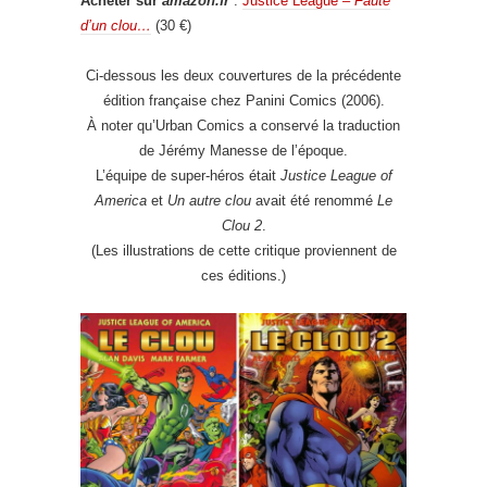
Acheter sur
amazon.fr
:
Justice League –
Faute
d’un clou…
(30 €)
Ci-dessous les deux couvertures de la précédente
édition française chez Panini Comics (2006).
À noter qu’Urban Comics a conservé la traduction
de Jérémy Manesse de l’époque.
L’équipe de super-héros était
Justice League of
America
et
Un autre clou
avait été renommé
Le
Clou 2
.
(Les illustrations de cette critique proviennent de
ces éditions.)