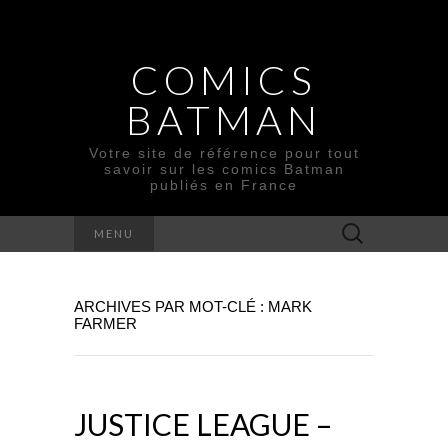
COMICS
BATMAN
Votre site de référence pour tout
savoir sur les comics Batman
publiés en France
Rechercher :
MENU
ARCHIVES PAR MOT-CLÉ : MARK
FARMER
JUSTICE LEAGUE –