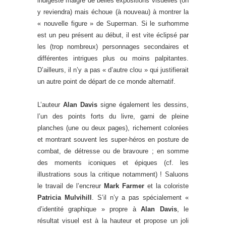
indigeste malgré de belles expositions visuelles (on
y reviendra) mais échoue (à nouveau) à montrer la
« nouvelle figure » de Superman. Si le surhomme
est un peu présent au début, il est vite éclipsé par
les (trop nombreux) personnages secondaires et
différentes intrigues plus ou moins palpitantes.
D’ailleurs, il n’y a pas « d’autre clou » qui justifierait
un autre point de départ de ce monde alternatif.
L’auteur
Alan Davis
signe également les dessins,
l’un des points forts du livre, garni de pleine
planches (une ou deux pages), richement colorées
et montrant souvent les super-héros en posture de
combat, de détresse ou de bravoure ; en somme
des moments iconiques et épiques (cf. les
illustrations sous la critique notamment) ! Saluons
le travail de l’encreur
Mark Farmer
et la coloriste
Patricia Mulvihill
. S’il n’y a pas spécialement «
d’identité graphique » propre à
Alan Davis
, le
résultat visuel est à la hauteur et propose un joli