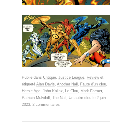
Publié dans
Critique
,
Justice League
,
Review
et
étiqueté
Alan Davis
,
Another Nail
,
Faute d'un clou
,
Heroic Age
,
John Kalisz
,
Le Clou
,
Mark Farmer
,
Patricia Mulvihill
,
The Nail
,
Un autre clou
le
2 juin
2023
.
2 commentaires