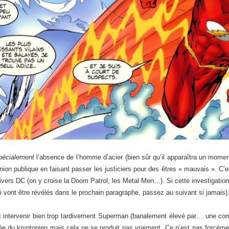
pécialement
l’absence de l’homme d’acier (bien sûr qu’il apparaîtra un moment
opinion publique en faisant passer les justiciers pour des êtres « mauvais ». C
ivers DC (on y croise la Doom Patrol, les Metal Men…). Si cette investigation 
 vont être révélés dans le prochain paragraphe, passez au suivant si jamais)
 intervenir bien trop tardivement Superman (banalement élevé par… une com
vée du kryptonien mais cela ne se produit pas vraiment. Ce n’est pas forcéme