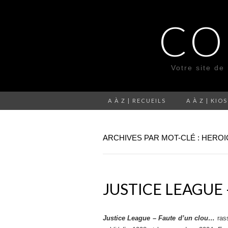
CO
Votre site de
A À Z | RECUEILS
A À Z | KIO
ARCHIVES PAR MOT-CLÉ : HEROI
JUSTICE LEAGUE
Justice League – Faute d’un clou…
rass