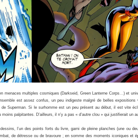
lle en menaces multiples cosmiques (Darkseid, Green Lanterne Corps…) et univ
nsemble est assez confus, un peu indigeste malgré de belles expositions v
» de Superman. Si le surhomme est un peu présent au début, il est vite éc
 moins palpitantes. D’ailleurs, il n’y a pas « d’autre clou » qui justifierait un 
essins, l’un des points forts du livre, garni de pleine planches (une ou de
mbat, de détresse ou de bravoure ; en somme des moments iconiques et épique