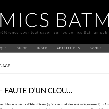
MICS BAT
 référence pour tout savoir sur les comics Batman pub
SQUE
GUIDE
INDEX
ADAPTATIONS
BONUS
C AGE
 – FAUTE D’UN CLOU…
emble deux récits d’
Alan Davis
(qu’il a écrit et dessiné intégralement) :
Un 