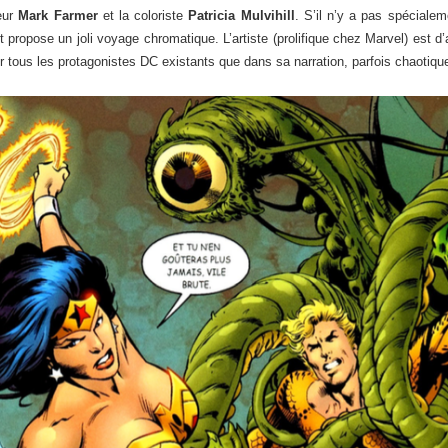
reur
Mark Farmer
et la coloriste
Patricia Mulvihill
. S’il n’y a pas spécialem
 et propose un joli voyage chromatique. L’artiste (prolifique chez Marvel) est d
er tous les protagonistes DC existants que dans sa narration, parfois chaotiqu