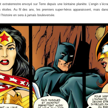
nt extraterrestre envoyé sur Terre depuis une lointaine planète. L’engin s’écr
s étoiles. Au fil des ans, les premiers super-héros apparaissent, mais dan
 l’histoire en sera à jamais bouleversée.