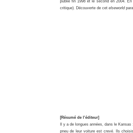
publié fin 1998 et le second en 2004. En
critique). Découverte de cet
elseworld
par
[Résumé de l’éditeur]
Il y a de longues années, dans le Kansas
pneu de leur voiture est crevé. Ils chois