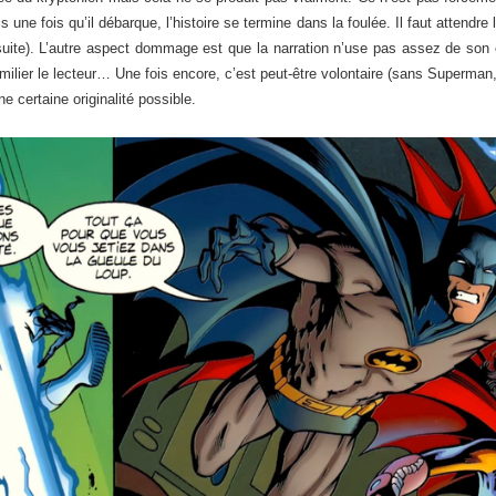
e fois qu’il débarque, l’histoire se termine dans la foulée. Il faut attendre 
suite). L’autre aspect dommage est que la narration n’use pas assez de son 
lier le lecteur… Une fois encore, c’est peut-être volontaire (sans Superman,
e certaine originalité possible.