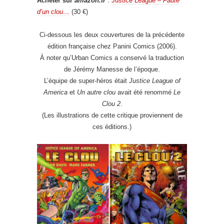
Acheter sur
amazon.fr
:
Justice League –
Faute
d’un clou…
(30 €)
Ci-dessous les deux couvertures de la précédente
édition française chez Panini Comics (2006).
À noter qu’Urban Comics a conservé la traduction
de Jérémy Manesse de l’époque.
L’équipe de super-héros était
Justice League of
America
et
Un autre clou
avait été renommé
Le
Clou 2
.
(Les illustrations de cette critique proviennent de
ces éditions.)