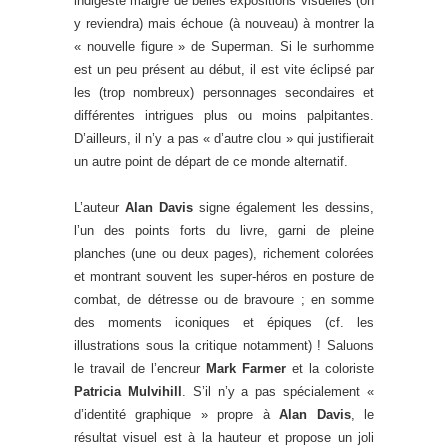
indigeste malgré de belles expositions visuelles (on
y reviendra) mais échoue (à nouveau) à montrer la
« nouvelle figure » de Superman. Si le surhomme
est un peu présent au début, il est vite éclipsé par
les (trop nombreux) personnages secondaires et
différentes intrigues plus ou moins palpitantes.
D’ailleurs, il n’y a pas « d’autre clou » qui justifierait
un autre point de départ de ce monde alternatif.
L’auteur
Alan Davis
signe également les dessins,
l’un des points forts du livre, garni de pleine
planches (une ou deux pages), richement colorées
et montrant souvent les super-héros en posture de
combat, de détresse ou de bravoure ; en somme
des moments iconiques et épiques (cf. les
illustrations sous la critique notamment) ! Saluons
le travail de l’encreur
Mark Farmer
et la coloriste
Patricia Mulvihill
. S’il n’y a pas spécialement «
d’identité graphique » propre à
Alan Davis
, le
résultat visuel est à la hauteur et propose un joli