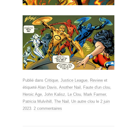
Publié dans
Critique
,
Justice League
,
Review
et
étiqueté
Alan Davis
,
Another Nail
,
Faute d'un clou
,
Heroic Age
,
John Kalisz
,
Le Clou
,
Mark Farmer
,
Patricia Mulvihill
,
The Nail
,
Un autre clou
le
2 juin
2023
.
2 commentaires