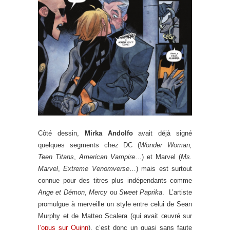
Côté dessin,
Mirka Andolfo
avait déjà signé
quelques segments chez DC (
Wonder Woman,
Teen Titans
,
American Vampire
…) et Marvel (
Ms.
Marvel
,
Extreme Venomverse
…) mais est surtout
connue pour des titres plus indépendants comme
Ange et Démon
,
Mercy
ou
Sweet Paprika
. L’artiste
promulgue à merveille un style entre celui de Sean
Murphy et de Matteo Scalera (qui avait œuvré sur
l’opus sur Quinn
), c’est donc un quasi sans faute