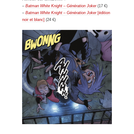
–
Batman White Knight – Génération Joker
(17 €)
–
Batman White Knight – Génération Joker
[édition
noir et blanc]
(24 €)