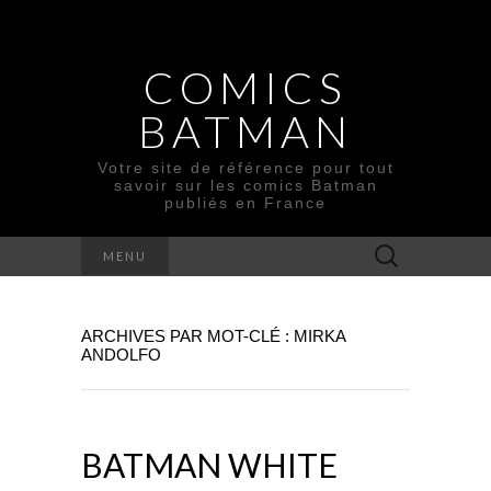
COMICS
BATMAN
Votre site de référence pour tout
savoir sur les comics Batman
publiés en France
Rechercher :
MENU
ARCHIVES PAR MOT-CLÉ : MIRKA
ANDOLFO
BATMAN WHITE