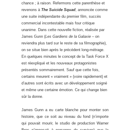
chance ; à raison. Refermons cette parenthèse et
revenons à
The Suicide Squad
, annoncée comme
une suite indépendante du premier film, succès
commercial incontestable mais four critique
unanime. Dans cette nouvelle fiction, réalisée par
James Gunn (
Les Gardiens de la Galaxie
– on
reviendra plus tard sur le reste de sa filmographie),
on se situe bien après le précédent long-métrage.
En quelques minutes le concept de la Task Force X
est réexpliqué et les nouveaux protagonistes
présentés sommairement. Sauf que cette fois,
certains meurent « vraiment » (voire rapidement) et
d’autres sont écrits avec un développement soigné
et même une certaine émotion. Ce qui change bien
sûr la donne.
James Gunn a eu carte blanche pour monter son
histoire, que ce soit au niveau du fond (n’importe
qui pouvait mourir, le studio de production Warner
Bros n’imposait à personne de survivre) que la