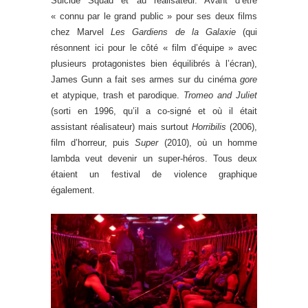
Suicide Squad et au réalisateur. Avant d’être
« connu par le grand public » pour ses deux films
chez Marvel
Les Gardiens de la Galaxie
(qui
résonnent ici pour le côté « film d’équipe » avec
plusieurs protagonistes bien équilibrés à l’écran),
James Gunn a fait ses armes sur du cinéma
gore
et atypique, trash et parodique.
Tromeo and Juliet
(sorti en 1996, qu’il a co-signé et où il était
assistant réalisateur) mais surtout
Horribilis
(2006),
film d’horreur, puis
Super
(2010), où un homme
lambda veut devenir un super-héros. Tous deux
étaient un festival de violence graphique
également.