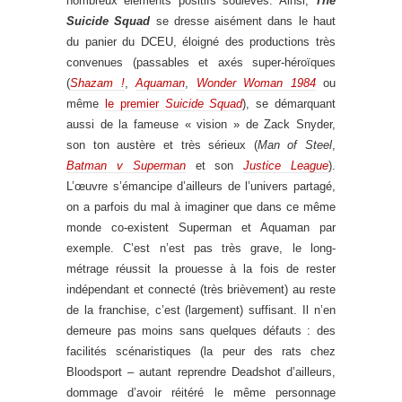
nombreux éléments positifs soulevés. Ainsi,
The
Suicide Squad
se dresse aisément dans le haut
du panier du DCEU, éloigné des productions très
convenues (passables et axés super-héroïques
(
Shazam !
,
Aquaman
,
Wonder Woman 1984
ou
même
le premier
Suicide Squad
), se démarquant
aussi de la fameuse « vision » de Zack Snyder,
son ton austère et très sérieux (
Man of Steel
,
Batman v Superman
et son
Justice League
).
L’œuvre s’émancipe d’ailleurs de l’univers partagé,
on a parfois du mal à imaginer que dans ce même
monde co-existent Superman et Aquaman par
exemple. C’est n’est pas très grave, le long-
métrage réussit la prouesse à la fois de rester
indépendant et connecté (très brièvement) au reste
de la franchise, c’est (largement) suffisant. Il n’en
demeure pas moins sans quelques défauts : des
facilités scénaristiques (la peur des rats chez
Bloodsport – autant reprendre Deadshot d’ailleurs,
dommage d’avoir réitéré le même personnage