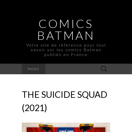
COMICS
BATMAN
Votre site de référence pour tout
savoir sur les comics Batman
publiés en France
Rechercher :
MENU
THE SUICIDE SQUAD
(2021)