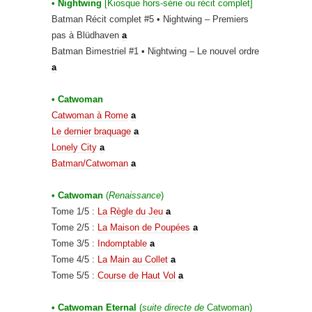
• Nightwing
[Kiosque h
ors-série ou récit complet]
Batman Récit complet #5 • Nightwing – Premiers
pas à Blüdhaven
a
Batman Bimestriel #1 • Nightwing – Le nouvel ordre
a
• Catwoman
Catwoman à Rome
a
Le dernier braquage
a
Lonely City
a
Batman/Catwoman
a
• Catwoman
(
Renaissance
)
Tome 1/5 :
La Règle du Jeu
a
Tome 2/5 :
La Maison de Poupées
a
Tome 3/5 :
Indomptable
a
Tome 4/5 :
La Main au Collet
a
Tome 5/5 :
Course de Haut Vol
a
• Catwoman Eternal
(
suite directe de
Catwoman)