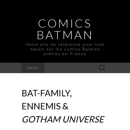
COMICS
BATMAN
Votre site de référence pour tout
savoir sur les comics Batman
publiés en France
Rechercher :
MENU
BAT-FAMILY,
ENNEMIS &
GOTHAM UNIVERSE