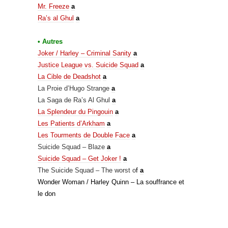
Mr. Freeze
a
Ra’s al Ghul
a
• Autres
Joker / Harley – Criminal Sanity
a
Justice League vs. Suicide Squad
a
La Cible de Deadshot
a
La Proie d’Hugo Strange
a
La Saga de Ra’s Al Ghul
a
La Splendeur du Pingouin
a
Les Patients d’Arkham
a
Les Tourments de Double Face
a
Suicide Squad – Blaze
a
Suicide Squad – Get Joker !
a
The Suicide Squad – The worst o
f
a
Wonder Woman / Harley Quinn – La souffrance et
le don