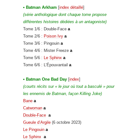
• Batman Arkham
[
index détaillé
]
(série anthologique dont chaque tome propose
différentes histoires dédiées à un antagoniste)
Tome 1/6 : Double-Face
a
Tome 2/6 :
Poison Ivy
a
Tome 3/6 : Pingouin
a
Tome 4/6 : Mister Freeze
a
Tome 5/6 :
Le Sphinx
a
Tome 6/6 : L’Épouvantail
a
• Batman One Bad Day
[
index
]
(courts récits sur « le jour où tout a basculé » pour
les ennemis de Batman, façon Killing Joke)
Bane
a
Catwoman
a
Double-Face
a
Gueule d’Argile
(6 octobre 2023)
Le Pingouin
a
Le Sphinx
a