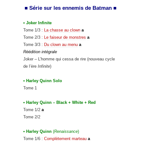
■
Série sur
les ennemis de Batman ■
• Joker Infinite
Tome 1/3 :
La chasse au clown
a
Tome 2/3 :
Le faiseur de monstres
a
Tome 3/3 :
Du clown au menu
a
Réédition intégrale
Joker – L’homme qui cessa de rire (nouveau cycle
de l’ère
Infinite
)
• Harley Quinn Solo
Tome 1
• Harley Quinn – Black + White + Red
Tome 1/2
a
Tome 2/2
• Harley Quinn
(
Renaissance
)
Tome 1/6 :
Complètement marteau
a