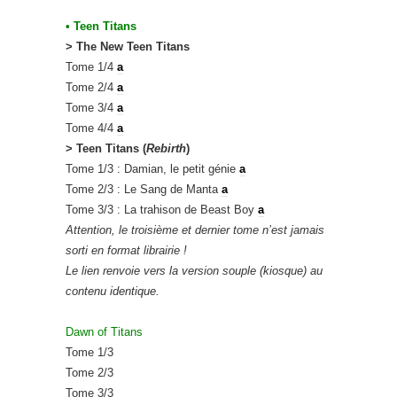
• Teen Titans
> The New Teen Titans
Tome 1/4
a
Tome 2/4
a
Tome 3/4
a
Tome 4/4
a
> Teen Titans (
Rebirth
)
Tome 1/3 : Damian, le petit génie
a
Tome 2/3 : Le Sang de Manta
a
Tome 3/3 : La trahison de Beast Boy
a
Attention, le troisième et dernier tome n’est jamais
sorti en format librairie !
Le lien renvoie vers la version souple (kiosque) au
contenu identique.
Dawn of Titans
Tome 1/3
Tome 2/3
Tome 3/3