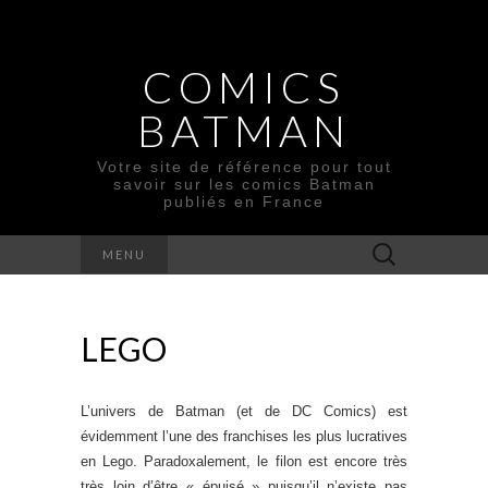
COMICS
BATMAN
Votre site de référence pour tout
savoir sur les comics Batman
publiés en France
Rechercher :
MENU
LEGO
L’univers de Batman (et de DC Comics) est
évidemment l’une des franchises les plus lucratives
en Lego. Paradoxalement, le filon est encore très
très loin d’être « épuisé » puisqu’il n’existe pas