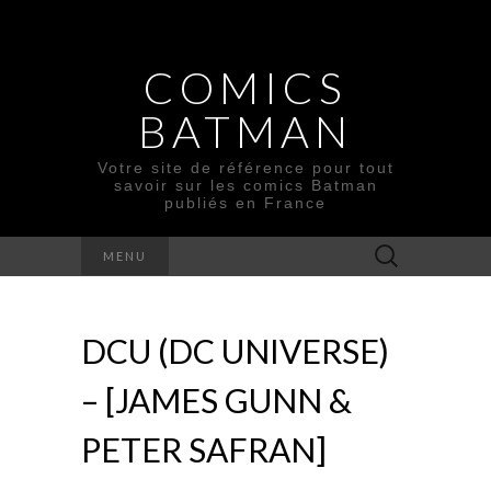
COMICS
BATMAN
Votre site de référence pour tout
savoir sur les comics Batman
publiés en France
Rechercher :
MENU
DCU (DC UNIVERSE)
– [JAMES GUNN &
PETER SAFRAN]