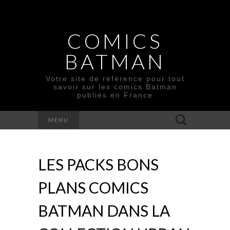
COMICS
BATMAN
Votre site de référence pour tout
savoir sur les comics Batman
publiés en France
Rechercher :
MENU
LES PACKS BONS
PLANS COMICS
BATMAN DANS LA