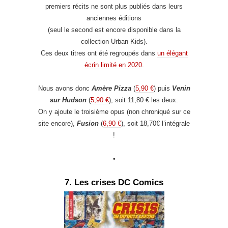
premiers récits ne sont plus publiés dans leurs
anciennes éditions
(seul le second est encore disponible dans la
collection Urban Kids).
Ces deux titres ont été regroupés dans
un élégant
écrin limité en 2020
.
Nous avons donc
Amère Pizza
(
5,90 €
) puis
Venin
sur Hudson
(
5,90 €
), soit 11,80 € les deux.
On y ajoute le troisième opus (non chroniqué sur ce
site encore),
Fusion
(
6,90 €
), soit 18,70€ l’intégrale
!
•
7. Les crises DC Comics