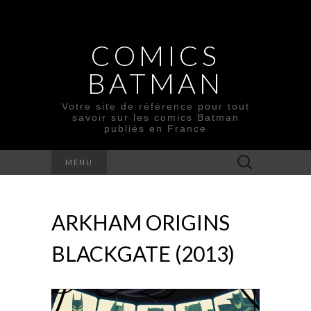
COMICS
BATMAN
Votre site de référence pour tout
savoir sur les comics Batman
publiés en France
Rechercher :
MENU
ARKHAM ORIGINS
BLACKGATE (2013)