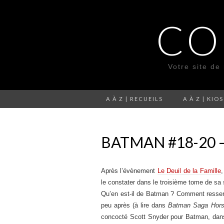
CO
Votre site de
A À Z | RECUEILS
A À Z | KIO
BATMAN #18-20 –
Après l’évènement
Le Deuil de la Famille
,
le constater dans le troisième tome de sa 
Qu’en est-il de Batman ? Comment ressen
peu après (à lire dans
Batman Saga Hors
concocté Scott Snyder pour Batman, dans l