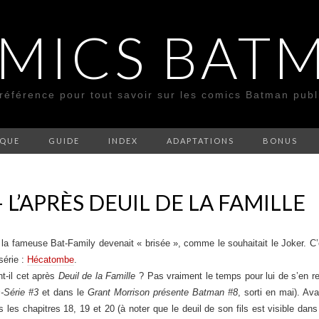
MICS BAT
 référence pour tout savoir sur les comics Batman pub
SQUE
GUIDE
INDEX
ADAPTATIONS
BONUS
 L’APRÈS DEUIL DE LA FAMILLE
 la fameuse Bat-Family devenait « brisée », comme le souhaitait le Joker. 
série :
Hécatombe
.
t-il cet après
Deuil de la Famille
? Pas vraiment le temps pour lui de s’en r
-Série #3
et dans le
Grant Morrison présente Batman #8
, sorti en mai). A
es chapitres 18, 19 et 20 (à noter que le deuil de son fils est visible da