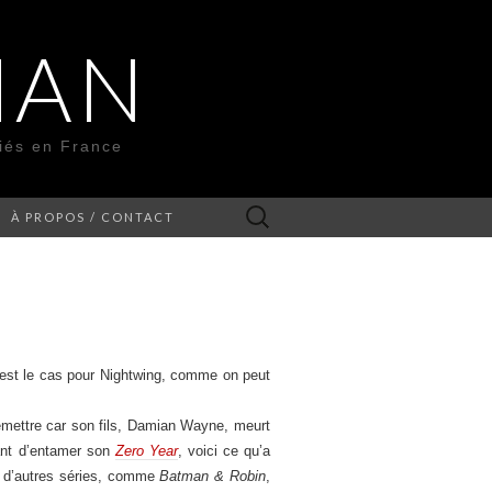
MAN
liés en France
Rechercher :
À PROPOS / CONTACT
C’est le cas pour Nightwing, comme on peut
emettre car son fils, Damian Wayne, meurt
vant d’entamer son
Zero Year
, voici ce qu’a
ns d’autres séries, comme
Batman & Robin
,