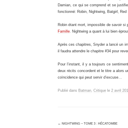
Damian, ce qui se comprend et se justifie
fonctionné: Robin, Nightwing, Batgirl, Re
Robin étant mort, impossible de savoir si
Famille
. Nightwing a quant à lui bien épr
Après ces chapitres, Snyder a lancé un 
il faudra attendre le chapitre #34 pour rev
Pour l’instant, il y a toujours ce sentime
deux récits concordent et le titre a alors 
coïncidence qui peut servir d’excuse…
Publié dans
Batman
,
Critique
le
2 avril 20
←
NIGHTWING – TOME 3 : HÉCATOMBE