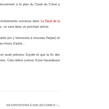
précisément si le plan du Clown du Crime a
 les évènements survenus dans
Le Deuil de la
es, ce sera dans un prochain article.
 partie (on y retrouvera à nouveau Harper) et
lque-chose d’autre…
son avait prévenu Snyder et que la fin des
séries. Cela relève surtout d’une hasardeuse
SIX EXPOSITIONS À SUR LES COMICS !
→