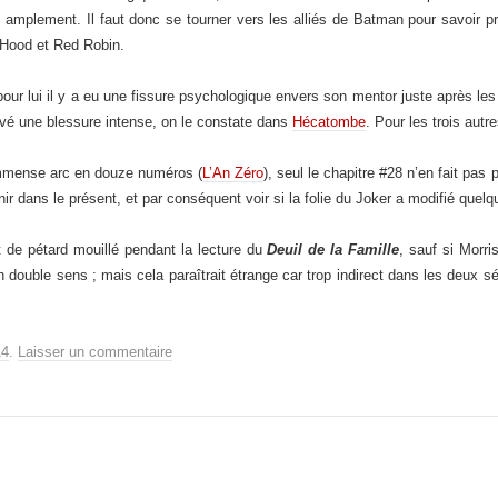
 amplement. Il faut donc se tourner vers les alliés de Batman pour savoir 
d Hood et Red Robin.
 pour lui il y a eu une fissure psychologique envers son mentor juste après
ouvé une blessure intense, on le constate dans
Hécatombe
. Pour les trois autr
immense arc en douze numéros (
L’An Zéro
), seul le chapitre #28 n’en fait pas
enir dans le présent, et par conséquent voir si la folie du Joker a modifié que
nt de pétard mouillé pendant la lecture du
Deuil de la Famille
, sauf si Morri
un double sens ; mais cela paraîtrait étrange car trop indirect dans les deux 
14
.
Laisser un commentaire