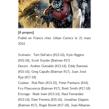
[À propos]
Publié en France chez
Urban Comics
le 21 mars
2014.
Scénario : Tom DeFalco (#13-14), Kyle Higgins
(#15-18), Scott Snyder (Batman #17)
Dessin : Andres Guinaldo (#13-14), Eddy Barrows
(#15-16), Greg Capullo (Batman #17), Juan José
Ryp (#17-18)
Couleur : Rod Reis (#13-15), Peter Pantazis (#14),
Fco Plascencia (Batman #17), Brett Smith (#17-18)
Encrage : Mark Irwin (#13-14), Raul Fernandez
(#13-14), Eber Ferreira (#15-16), Jonathan Glapion
(Batman #17), Roger Bonet (#17-18), Juan Albarran