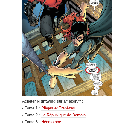
Acheter
Nightwing
sur amazon.fr :
• Tome 1 :
Pièges et Trapèzes
• Tome 2 :
La République de Demain
• Tome 3 :
Hécatombe