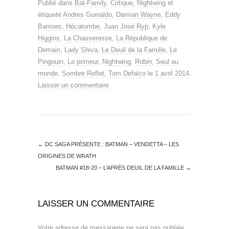
Publié dans
Bat-Family
,
Critique
,
Nightwing
et
étiqueté
Andres Guinaldo
,
Damian Wayne
,
Eddy
Barrows
,
Hécatombe
,
Juan José Ryp
,
Kyle
Higgins
,
La Chasseresse
,
La République de
Demain
,
Lady Shiva
,
Le Deuil de la Famille
,
Le
Pingouin
,
Le primeur
,
Nightwing
,
Robin
,
Seul au
monde
,
Sombre Reflet
,
Tom Defalco
le
1 avril 2014
.
Laisser un commentaire
←
DC SAGA PRÉSENTE : BATMAN – VENDETTA – LES
ORIGINES DE WRATH
BATMAN #18-20 – L’APRÈS DEUIL DE LA FAMILLE
→
LAISSER UN COMMENTAIRE
Votre adresse de messagerie ne sera pas publiée.