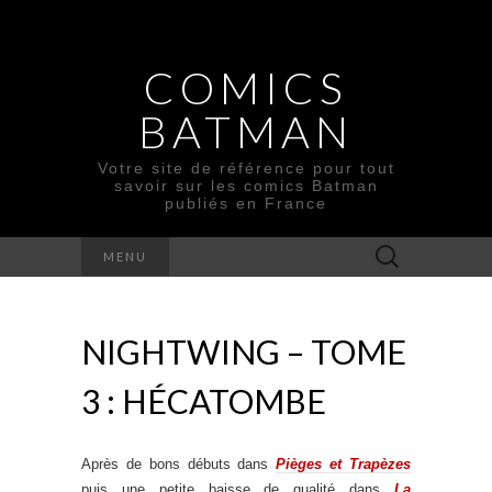
COMICS
BATMAN
Votre site de référence pour tout
savoir sur les comics Batman
publiés en France
Rechercher :
MENU
NIGHTWING – TOME
3 : HÉCATOMBE
Après de bons débuts dans
Pièges et Trapèzes
puis une petite baisse de qualité dans
La