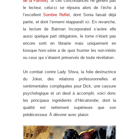
de la Famille
). Si ces concordances ne gênent pas
le lecteur, celui-ci se réjouira alors de l’écho à
l’excellent
Sombre Reflet
, dont Sonia faisait déjà
partie, et dont l’ennemi réapparaît ici. En revanche,
la lecture de Batman Incorporated s’avère elle
aussi quelque part obligatoire, le tome n’étant pas
encore sorti en librairie mais uniquement en
kiosque hors-série a de quoi frustrer les non-initiés
ou ceux qui s’étaient préservés de toute révélation.
Un combat contre Lady Shiva, la folie destructrice
du Joker, des relations professionnelles et
sentimentales compliquées pour Dick, une cassure
psychologique et un deuil à accomplir, voici donc
les principaux ingrédients d’
Hécatombe
, dont la
qualité est nettement supérieure que son
prédécesseur. À dévorer avec plaisir.