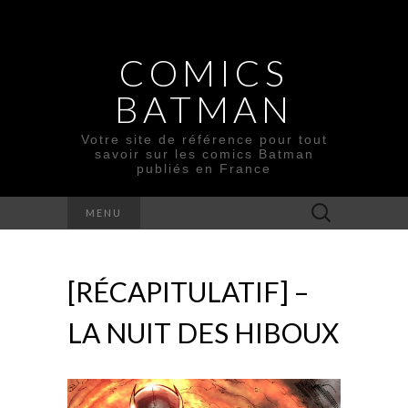
COMICS
BATMAN
Votre site de référence pour tout
savoir sur les comics Batman
publiés en France
Rechercher :
MENU
[RÉCAPITULATIF] –
LA NUIT DES HIBOUX