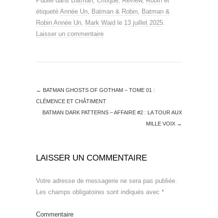
Publié dans
Batman
,
Critique
,
Review
,
Robin
et
étiqueté
Année Un
,
Batman & Robin
,
Batman &
Robin Année Un
,
Mark Waid
le
13 juillet 2025
.
Laisser un commentaire
←
BATMAN GHOSTS OF GOTHAM – TOME 01 :
CLÉMENCE ET CHÂTIMENT
BATMAN DARK PATTERNS – AFFAIRE #2 : LA TOUR AUX
MILLE VOIX
→
LAISSER UN COMMENTAIRE
Votre adresse de messagerie ne sera pas publiée.
Les champs obligatoires sont indiqués avec
*
Commentaire