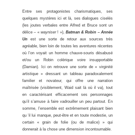
Entre ses protagonistes charismatiques, ses
quelques mystères ici et là, ses dialogues ciselés
(les joutes verbales entre Alfred et Bruce sont un
délice – «
wayniser
! »),
Batman & Robin – Année
Un
est une sorte de retour aux sources très
agréable, bien loin de toutes les aventures récentes
où l’on voyait un homme chauve-souris désabusé
et/ou un Robin colérique voire insupportable
(Damian). Ici on retrouve une sorte de « virginité
artistique » dressant un tableau paradoxalement
familier et novateur, qui offre une narration
maîtrisée (visiblement, Waid sait là où il va), tout
en caractérisant efficacement ses personnages
qu’il s’amuse à faire vadrouiller un peu partout. En
somme, l’ensemble est extrêmement plaisant bien
qu ‘il lui manque, peut-être et en toute modestie, un
certain « grain de folie (ou de malice) » qui
donnerait à la chose une dimension incontournable.