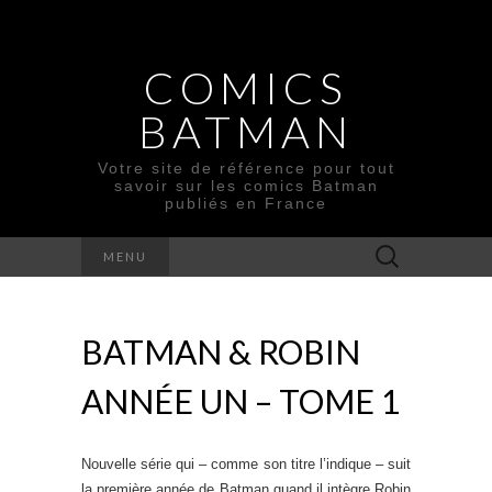
COMICS
BATMAN
Votre site de référence pour tout
savoir sur les comics Batman
publiés en France
Rechercher :
MENU
BATMAN & ROBIN
ANNÉE UN – TOME 1
Nouvelle série qui – comme son titre l’indique – suit
la première année de Batman quand il intègre Robin